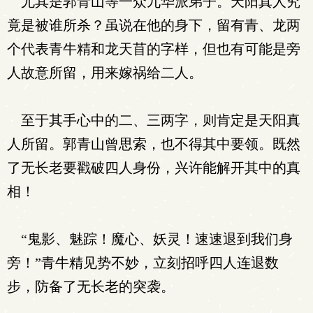
尤其是郭青山等一众九华派弟子。天阳真人究
竟是被谁所杀？虽说在他的身下，留有青、龙两
个代表青牛精和龙天苜的字样，但也有可能是旁
人故意所留，用来嫁祸给二人。
至于其手心中的二、三两字，则肯定是天阳真
人所留。郭青山曾思索，也不得其中要领。既然
了无长老要戳破四人身份，兴许能解开其中的真
相！
“鬼影、魅踪！魔心、妖灵！速速退到我们身
旁！”青牛精见势不妙，立刻招呼四人连退数
步，防备了无长老的突袭。