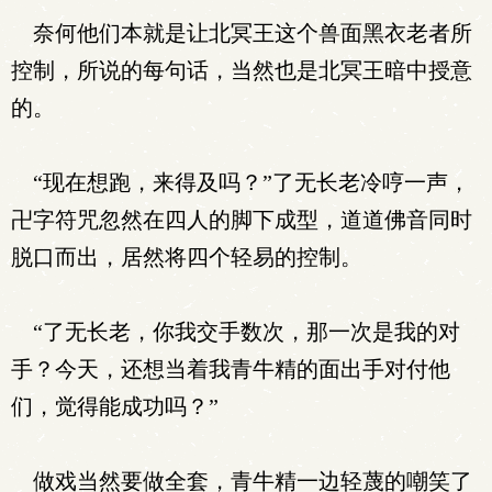
奈何他们本就是让北冥王这个兽面黑衣老者所
控制，所说的每句话，当然也是北冥王暗中授意
的。
“现在想跑，来得及吗？”了无长老冷哼一声，
卍字符咒忽然在四人的脚下成型，道道佛音同时
脱口而出，居然将四个轻易的控制。
“了无长老，你我交手数次，那一次是我的对
手？今天，还想当着我青牛精的面出手对付他
们，觉得能成功吗？”
做戏当然要做全套，青牛精一边轻蔑的嘲笑了