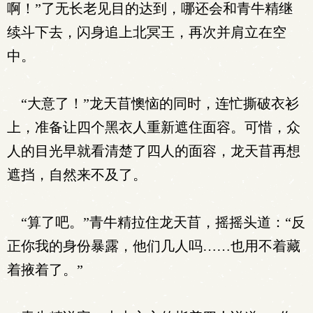
啊！”了无长老见目的达到，哪还会和青牛精继
续斗下去，闪身追上北冥王，再次并肩立在空
中。
“大意了！”龙天苜懊恼的同时，连忙撕破衣衫
上，准备让四个黑衣人重新遮住面容。可惜，众
人的目光早就看清楚了四人的面容，龙天苜再想
遮挡，自然来不及了。
“算了吧。”青牛精拉住龙天苜，摇摇头道：“反
正你我的身份暴露，他们几人吗……也用不着藏
着掖着了。”