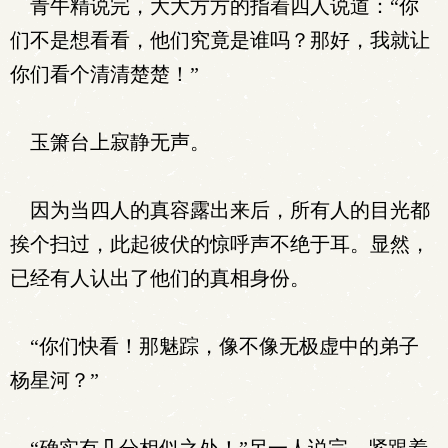
青牛精说完，大大方方的指着四人说道：“你
们不是想看看，他们究竟是谁吗？那好，我就让
你们看个清清楚楚！”
玉箫台上寂静无声。
因为当四人的真容露出来后，所有人的目光都
挨个扫过，此起彼伏的惊呼声不绝于耳。显然，
已经有人认出了他们的真相身份。
“你们快看！那魅踪，像不像无极虚中的弟子
杨星河？”