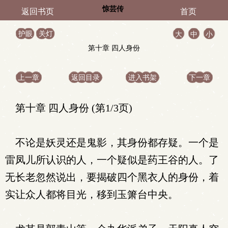
惊芸传
返回书页
首页
护眼
关灯
大
中
小
第十章 四人身份
上一章
返回目录
进入书架
下一章
第十章 四人身份 (第1/3页)
不论是妖灵还是鬼影，其身份都存疑。一个是
雷凤儿所认识的人，一个疑似是药王谷的人。了
无长老忽然说出，要揭破四个黑衣人的身份，着
实让众人都将目光，移到玉箫台中央。