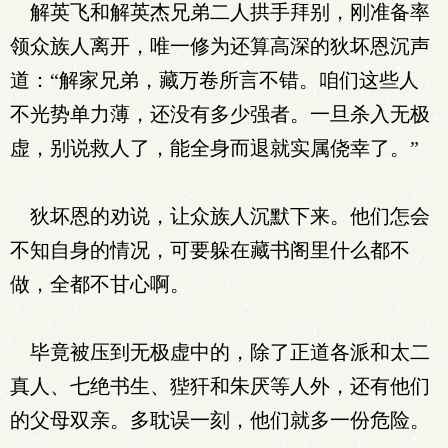
解英飞和解英杰兄弟二人拱手拜别，刚准备率
领众族人离开，唯一修为还算高深的狄坏恩沉声
道：“解家兄弟，藏万卷所言不错。咱们这些人
不光势单力薄，还没有多少强者。一旦杀入无极
虚，别说救人了，能全身而退就实属侥幸了。”
狄坏恩的劝说，让众族人沉默下来。他们怎会
不知自身的情况，可要躲在藏书阁里什么都不
做，全都不甘心啊。
毕竟被压到无极虚中的，除了正道各派和太二
真人、七绝书生、狴犴和朱厌等人外，还有他们
的父母双亲。多耽误一刻，他们就多一份危险。