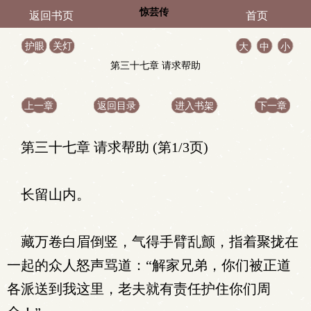
惊芸传
返回书页
首页
护眼
关灯
大
中
小
第三十七章 请求帮助
上一章
返回目录
进入书架
下一章
第三十七章 请求帮助 (第1/3页)
长留山内。
藏万卷白眉倒竖，气得手臂乱颤，指着聚拢在
一起的众人怒声骂道：“解家兄弟，你们被正道
各派送到我这里，老夫就有责任护住你们周