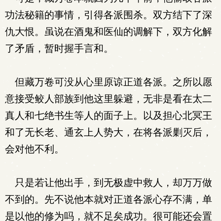
功法秘籍的事情，引得各派围杀。双方结下了深
仇大恨。虽说在酒鬼和医仙的调解下，双方化解
了矛盾，暂时握手言和。
但藏万卷可没从心里原谅正道各派。之所以愿
意接受鲛人部族到他这里躲避，无非是看在太二
真人和七绝书生等人的面子上。以及担心北冥王
和了无长老、通玄上人势大，在将各派剿灭后，
会对他不利。
只是若让他出手，到无极虚中救人，却万万做
不到的。先不说他本就对正道各派心存不满，单
是以他的修为吗，就不足矣成功。很可能还会置