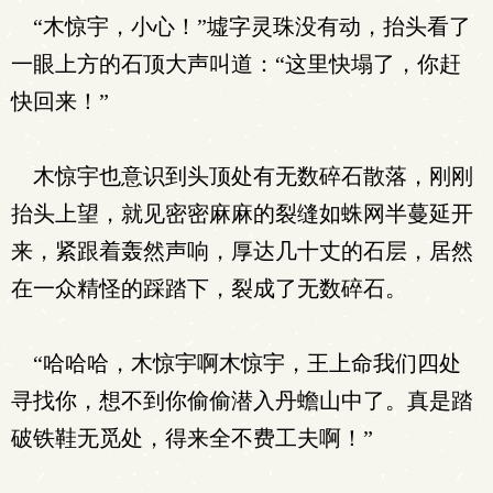
“木惊宇，小心！”墟字灵珠没有动，抬头看了
一眼上方的石顶大声叫道：“这里快塌了，你赶
快回来！”
木惊宇也意识到头顶处有无数碎石散落，刚刚
抬头上望，就见密密麻麻的裂缝如蛛网半蔓延开
来，紧跟着轰然声响，厚达几十丈的石层，居然
在一众精怪的踩踏下，裂成了无数碎石。
“哈哈哈，木惊宇啊木惊宇，王上命我们四处
寻找你，想不到你偷偷潜入丹蟾山中了。真是踏
破铁鞋无觅处，得来全不费工夫啊！”