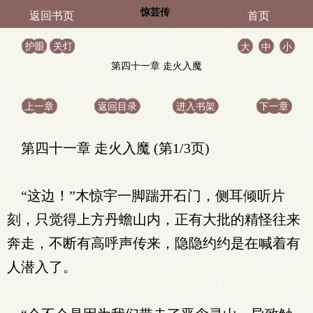
惊芸传
返回书页
首页
护眼
关灯
大
中
小
第四十一章 走火入魔
上一章
返回目录
进入书架
下一章
第四十一章 走火入魔 (第1/3页)
“这边！”木惊宇一脚踹开石门，侧耳倾听片
刻，只觉得上方丹蟾山内，正有大批的精怪往来
奔走，不断有高呼声传来，隐隐约约是在喊着有
人潜入了。