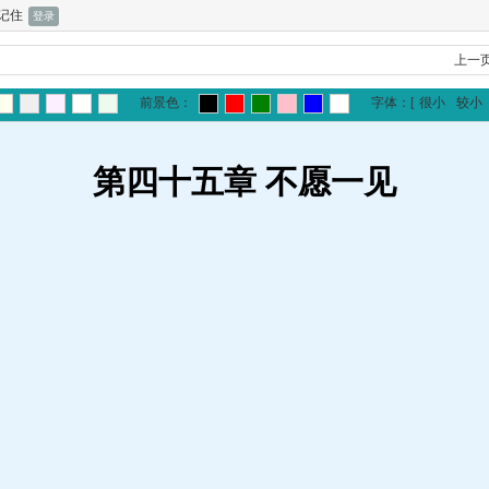
记住
上一
前景色：
字体：
[
很小
较小
第四十五章 不愿一见