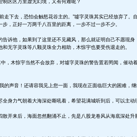
控制区区万里虚无幻境，又有何难呢？
前走下去，恐怕会触怒花谷主的。”墟字灵珠其实已经放弃了。
一步，正好一万两千八百里的距离，一步不过一步不少。
告诉他，如果到了这里还不见藏风，那么就证明自己不愿现身
他和无字灵珠等八颗灵珠全力相助，木惊宇也要受伤退走的。
其中，木惊宇当然不会放弃，对墟字灵珠的警告置若罔闻，催动
我的声音！还请容我见上您一面，我现在正面临巨大的困难，继
全身力气朝着大海深处嘶吼着，希望花满城听到后，可以主动
散开来后，海面忽然翻涌不止，先是八股龙卷风从海底深处升