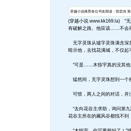
穿越小说推荐各位书友阅读：惊芸传 第
(穿越小说 www.kk169
有破解之路。他应该……不会
无字灵珠从墟字灵珠满含深意
暗示他，去找花满城，不仅起
“可是……木惊宇真的没其他
猛然间，无字灵珠想到一个梗
可惜，两人之间的对话，并没
“去向花谷主求助，询问第九
花谷主所在的藏风谷都找不到
“木惊宇，你可要想好了！”