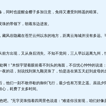
，同时也提醒金樱子多加注意，免得又遭受到韩遥的暗算。
灵珠的带领下，朝着东边进发。
藏风谷隐藏在苍茫云州以东的地方，距离云海城并没有多远。
前方出现，又从身后消失。不知不觉间，三人早以远离九州，
处啊！”木惊宇望着眼前看不到头的海面，不仅忧心忡忡的说道：
一夜的话，别说找到第九颗灵珠了，怕是连在第五天赶到皮母的丘
，他们一刻不敢停歇的御剑飞行，最少也有万里之遥。虽说夕
担心，耗费了太多时间。
色吧。”无字灵珠指着四周景色说道：“难道你没发现，咱们好像