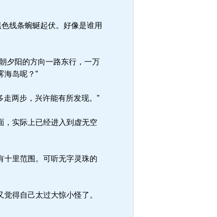
黑色线条蜿蜒起伏。好像是谁用
朝夕阳的方向一路东行，一万
海岛呢？”
多走两步，兴许能有所发现。”
面，实际上已经进入到虚无空
有十里范围。可听无字灵珠的
又觉得自己太过大惊小怪了。