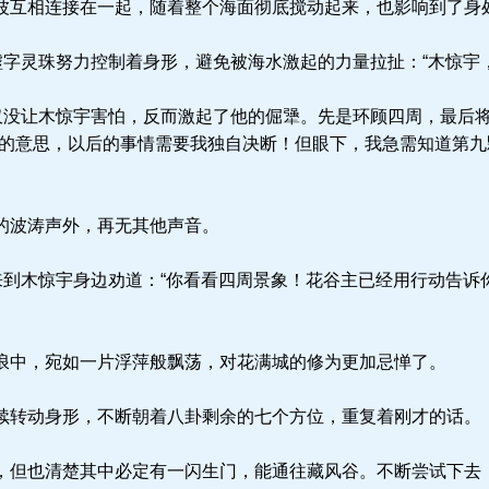
互相连接在一起，随着整个海面彻底搅动起来，也影响到了身
墟字灵珠努力控制着身形，避免被海水激起的力量拉扯：“木惊宇
仅没让木惊宇害怕，反而激起了他的倔犟。先是环顾四周，最后
您的意思，以后的事情需要我独自决断！但眼下，我急需知道第
的波涛声外，再无其他声音。
来到木惊宇身边劝道：“你看看四周景象！花谷主已经用行动告诉
中，宛如一片浮萍般飘荡，对花满城的修为更加忌惮了。
转动身形，不断朝着八卦剩余的七个方位，重复着刚才的话。
但也清楚其中必定有一闪生门，能通往藏风谷。不断尝试下去