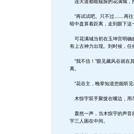
连天道都能窥探的花满城，
“再试试吧。只不过……再往
暗中盘算着距离，走到眼下这
可花满城当初在玉坤宫明确的
有上古神力出现。到时候，任
“我不信！”眼见藏风谷就在
离。
“花谷主，晚辈知道您能听见
木惊宇双手聚拢在嘴边，用尽
轰然一声，当木惊宇的声音四
宇三人困在中间。