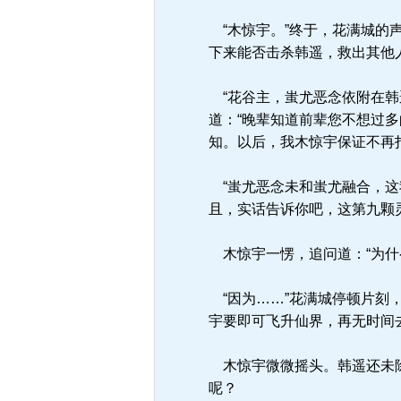
“木惊宇。”终于，花满城的
下来能否击杀韩遥，救出其他
“花谷主，蚩尤恶念依附在韩
道：“晚辈知道前辈您不想过
知。以后，我木惊宇保证不再
“蚩尤恶念未和蚩尤融合，这
且，实话告诉你吧，这第九颗
木惊宇一愣，追问道：“为什
“因为……”花满城停顿片刻
宇要即可飞升仙界，再无时间
木惊宇微微摇头。韩遥还未除
呢？