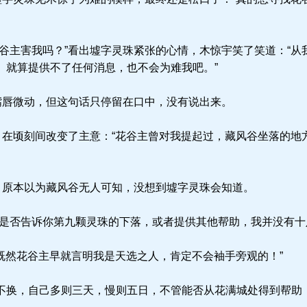
谷主害我吗？”看出墟字灵珠紧张的心情，木惊宇笑了笑道：“从
。就算提供不了任何消息，也不会为难我吧。”
嘴唇微动，但这句话只停留在口中，没有说出来。
，在顷刻间改变了主意：“花谷主曾对我提起过，藏风谷坐落的地
，原本以为藏风谷无人可知，没想到墟字灵珠会知道。
是否告诉你第九颗灵珠的下落，或者提供其他帮助，我并没有十
既然花谷主早就言明我是天选之人，肯定不会袖手旁观的！”
换，自己多则三天，慢则五日，不管能否从花满城处得到帮助