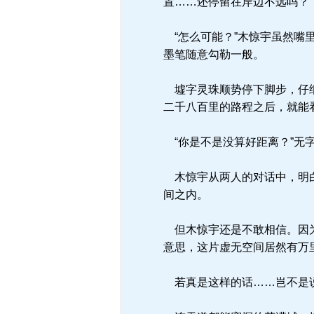
置……还停留在岸边不远吗？”
“怎么可能？”木惊宇虽然嘴
墨笔随意勾勒一般。
墟字灵珠顺势停下脚步，仔细
二千八百里的路程之后，就能
“你是不是没算好距离？”无
木惊宇从两人的对话中，明白
间之内。
但木惊宇还是不敢相信。因为
意思，这片虚无空间居然有万
若真是这样的话……岂不是说