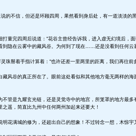
里说的不信，但还是环顾四周，果然看到身后处，有一道淡淡的
打量完四周后说道：“花谷主曾经告诉我，进入虚无幻境后，面
看到隐在云雾中的藏风谷。为何到了现在……还是没看到任何云雾
字灵珠掰着手指计算着：“也许还差一里两里的距离，我们再往前
藏风谷的真正所在了。眼前这处看似和其他地方毫无两样的海
不管是九耀玄光链，还是灵觉寺中的地宫，所笼罩的地方最多
里之遥，简直比九州中任何两州加起来还要大！
明花满城的修为，还超出自己的想象！不过转念一想，木惊宇