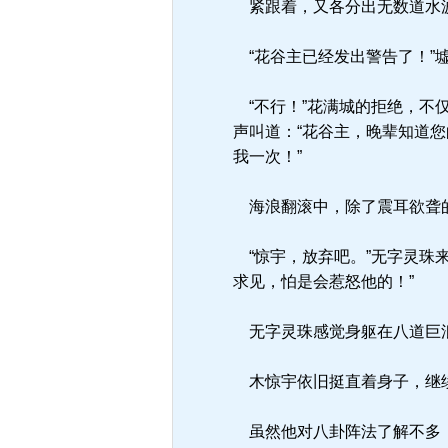
紧跟着，又各分出无数道水波
“花谷主已经发出警告了！”
“不行！”花满城的拒绝，不
声叫道：“花谷主，晚辈知道
我一次！”
海浪翻滚中，除了震耳欲聋
“惊宇，放弃吧。”无字灵珠
求见，怕是会惹怒他的！”
无字灵珠感觉身躯在八道巨浪
木惊宇依旧挺直着身子，继续
虽然他对八卦阵法了解不多，