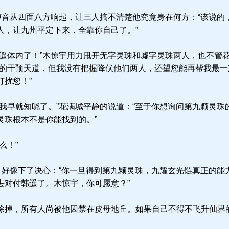
声音从四面八方响起，让三人搞不清楚他究竟身在何方：“该说的
人，让九州平定下来，全靠你自己了。”
遥体内了！”木惊宇用力甩开无字灵珠和墟字灵珠两人，也不管
多的干预天道，但我没有把握降伏他们两人，还望您能再帮我最
打扰您！”
我早就知晓了。”花满城平静的说道：“至于你想询问第九颗灵珠
灵珠根本不是你能找到的。”
么！”
，好像下了决心：“你一旦得到第九颗灵珠，九耀玄光链真正的能
去对付韩遥了。木惊宇，你可愿意？”
掉，所有人尚被他囚禁在皮母地丘。如果自己不得不飞升仙界