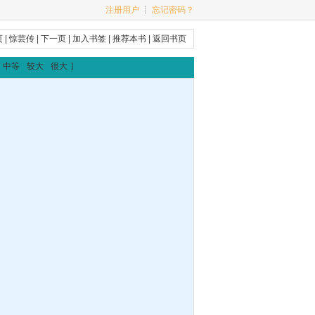
注册用户
┊
忘记密码？
页
|
惊芸传
|
下一页
|
加入书签
|
推荐本书
|
返回书页
中等
较大
很大
]