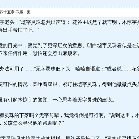
四十五章 不愿一见
.la) “无字老头！”墟字灵珠忽然出声道：“花谷主既然早就言明，木
再出手帮忙了吧。”
的目光中，察觉到了更深层次的意思。明白墟字灵珠看似是在
不来任何作用，恐怕还会惹出麻烦来。
办法可用了……”无字灵珠低下头，喃喃自语道：“或者说……花谷
可怕的情况，圆睁着双眼，紧盯住墟字灵珠，得到他微微点头
有引起木惊宇的警觉，一心思考着无字灵珠的建议。
颗灵珠的下落吗？无字前辈，我觉得倒是可行啊。”说到这里，木
，又该怎么寻求他的帮助呢？”
墟字灵珠见木惊宇为难的模样，最终还是松口了：“真的想寻找花