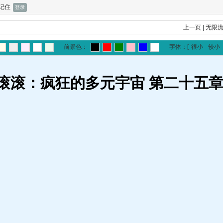
记住
上一页
|
无限
前景色：
字体：
[
很小
较小
滚滚：疯狂的多元宇宙 第二十五章