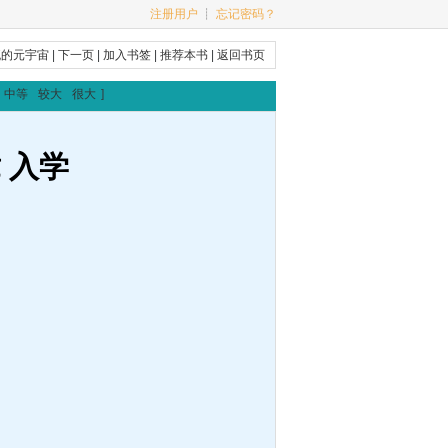
注册用户
┊
忘记密码？
流的元宇宙
|
下一页
|
加入书签
|
推荐本书
|
返回书页
中等
较大
很大
]
 入学