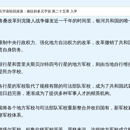
元宇宙轮回滚滚：疯狂的多元宇宙 第二十五章 入学
.la) 从鲁桑改革到克隆人战争爆发近一千年的时间里，银河共和国
制中央行政权力、强化地方自治权力的改革，改革撤销了共和
责自身防务。
行星和普里夫斯贝尔特四号行星的地方军校，则由当地自行维
是民办学校。
行星的军校取代了规模有限的司法部队军校，成为了共和国武
能日趋完善，逐渐成为了提供多种军事人才的精英机构。
将各个地方军校与司法部队军校重新整合并收归国有，新军校
整军校体系。
塔尔军校、科鲁拉格军校等等，严格来说，这些地方军校成立