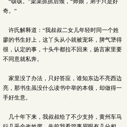
“咳咳。”梁渠抓抓后颈，“师娘，弟子只是好
奇。”
许氏解释道：“我叔叔二女儿年轻时同一个姓
廖的书生好上，这丫头从小就被宠坏，脾气犟得
很，认定的事，十头牛都拉不回来，扬言家里要
不同意就私奔。
家里没了办法，只好答应，谁知东边不亮西边
亮，那书生虽没什么读书中举的本领，却做得一
手好生意。
几十年下来，我叔叔给了不少支持，黄州车马
行几乎全改姓廖，先前我看管事眉眼有几分相