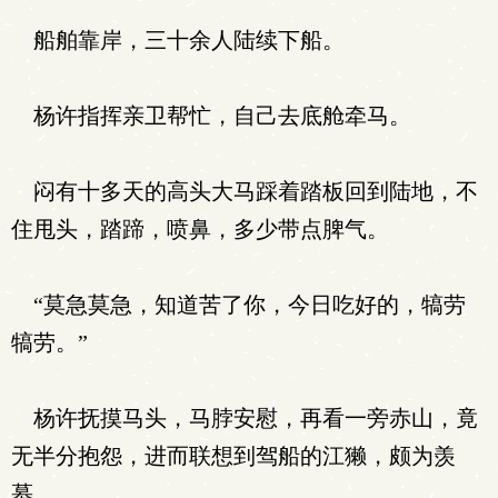
船舶靠岸，三十余人陆续下船。
杨许指挥亲卫帮忙，自己去底舱牵马。
闷有十多天的高头大马踩着踏板回到陆地，不
住甩头，踏蹄，喷鼻，多少带点脾气。
“莫急莫急，知道苦了你，今日吃好的，犒劳
犒劳。”
杨许抚摸马头，马脖安慰，再看一旁赤山，竟
无半分抱怨，进而联想到驾船的江獭，颇为羡
慕。