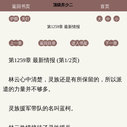
顶级弃少二
返回书页
首页
护眼
关灯
大
中
小
第1259章 最新情报
上一章
返回目录
进入书架
下一章
第1259章 最新情报 (第1/2页)
林云心中清楚，灵族还是有所保留的，所以派
遣的力量并不够多。
灵族援军带队的名叫蓝柯。