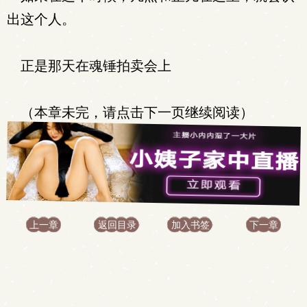
出这个人。
正是那天在魂锤拍卖会上
（本章未完，请点击下一页继续阅读）
上一章
返回目录
加入书签
下一章