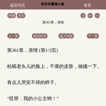
异世争霸魂斗魂
返回书页
首页
护眼
关灯
大
中
小
第361章，亲情
上一章
返回目录
进入书架
下一章
第361章，亲情 (第1/3页)
枯槁老头儿的脸上，干瘪的皮肤，抽搐一下。
有点儿哭笑不得的样子。
“哎呀，我的小公主哟！”