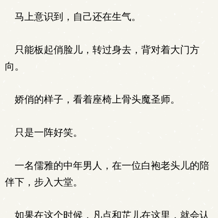
马上意识到，自己还在生气。
只能板起俏脸儿，转过身去，背对着大门方
向。
娇俏的样子，看着座椅上骨头魔圣师。
只是一阵好笑。
一名儒雅的中年男人，在一位白袍老头儿的陪
伴下，步入大堂。
如果在这个时候，凡点和芷儿在这里，就会认