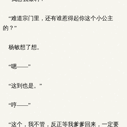
“难道宗门里，还有谁惹得起你这个小公主
的？”
杨敏想了想。
“嗯——”
“这到也是。”
“哼——”
“这个，我不管，反正等我爹爹回来，一定要