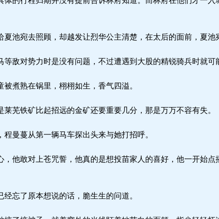
体的行程归期并没有提前告诉林府知道。而林府在他们才一入
夏池宛去照顾，却越发让烈华公主清楚，在太后的面前，夏池
等敌对势力时是没有问题，不过遭遇到大股的精锐骑兵时就可
被煮熟在锅里，栩栩如生，香气四溢。
莱芜铁矿比起招远的金矿还要重要几分，那是万万不容有失。
程曼蔓从第一辆马车探出头来与她打招呼。
，他敢对上苍咒誓，他真的是想投苗家人的喜好，他一开始点
经忘了原本想说的话，脆生生的问道。