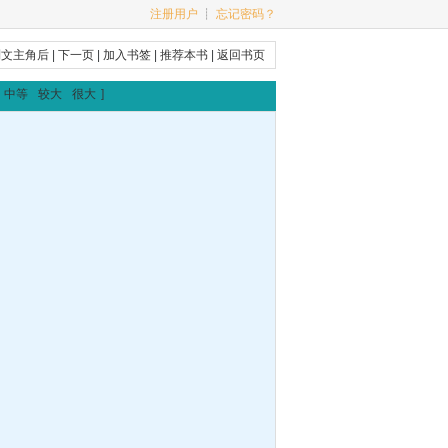
注册用户
┊
忘记密码？
制文主角后
|
下一页
|
加入书签
|
推荐本书
|
返回书页
中等
较大
很大
]