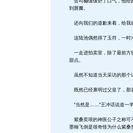
贺司樾缓缓舒了口气，他给她
到唇瓣。
还向我们的道歉来着，给我们
这陆池偶然得了玉符，一时冲
一走进拍卖室，除了最前方密
甜点。
虽然不知道当天采访的那个记
既然已经禀明过父皇了，那
“当然是……“王冲话说道一
紫桑奕琅的神医公子之称可不
墨翰飞倒是很奇怪为什么紫桑