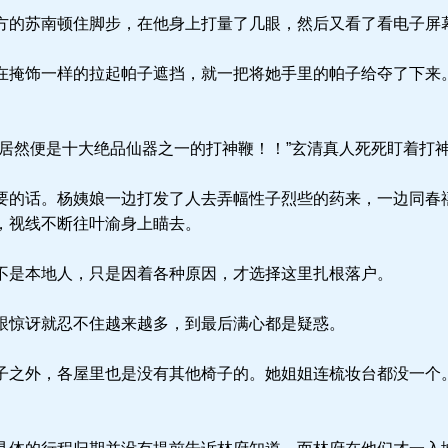
的苏南顿住脚步，在他身上打量了几眼，然后又看了看电子屏
掩饰一样的拉起帕子遮挡，就一把将她手里的帕子给夺了下来
居然便是十大绝品仙器之一的打神鞭！！”玄清真人死死盯着打
的话。杨姨娘一边打发了人去弄幅性子烈些的药来，一边同春
，视线不断往叶渝身上瞄去。
是本地人，只是因着各种原因，才选择这里扎根落户。
惊讶就忍不住越来越多，到最后满心都是疑惑。
之外，各屋里也是没有其他椅子的。她姐姐连梳妆台都没一个