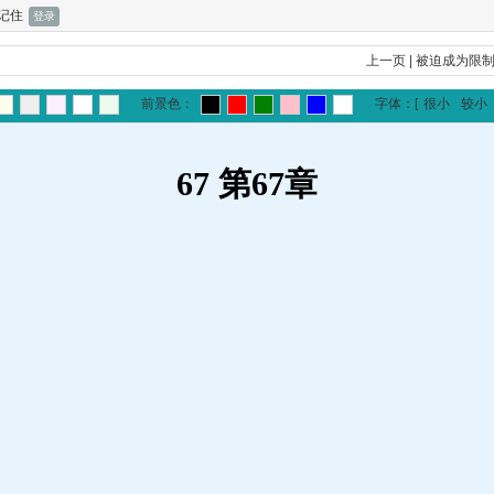
记住
上一页
|
被迫成为限
前景色：
字体：
[
很小
较小
67 第67章