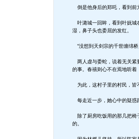
倒是他身后的郑吒，看到前方
叶潞城一回眸，看到叶妩城在
湿，鼻子头也委屈的发红。
“没想到天剑宗的千世缠绵桥
两人虚与委蛇，说着无关紧要
的事。春禧则心不在焉地听着
为此，这村子里的村民，皆不
每走近一步，她心中的疑惑跟
除了厨房吃饭用的那几把椅子
的。