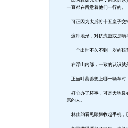
因为林媛儿坚持，所以陈家具
一直都在留意着他们一行的。
可正因为太后将十五皇子交给
这种地形，对抗流贼或是响马
一个出世不久不到一岁的孩童
在浮山内部，一致的认识就是
正当叶蓁蓁想上哪一辆车时，
好心办了坏事，可是天地良心
宗的人。
林佳韵看见顾恒收起手机，已