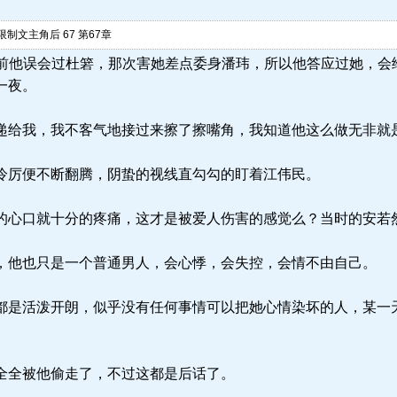
文主角后 67 第67章
.la) 以前他误会过杜箬，那次害她差点委身潘玮，所以他答应过她
一夜。
给我，我不客气地接过来擦了擦嘴角，我知道他这么做无非就
厉便不断翻腾，阴蛰的视线直勾勾的盯着江伟民。
心口就十分的疼痛，这才是被爱人伤害的感觉么？当时的安若
他也只是一个普通男人，会心悸，会失控，会情不由自己。
是活泼开朗，似乎没有任何事情可以把她心情染坏的人，某一
全全被他偷走了，不过这都是后话了。