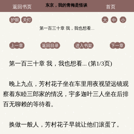
东京，我的青梅是怪谈
返回书页
首页
护眼
关灯
大
中
小
第一百三十章 我，我也想看...
上一章
返回目录
进入书架
下一章
第一百三十章 我，我也想看... (第1/3页)
晚上九点，芳村花子坐在车里用夜视望远镜观
察着东睦三郎家的情况，宇多迦叶三人坐在后排
百无聊赖的等待着。
换做一般人，芳村花子早就让他们滚蛋了。