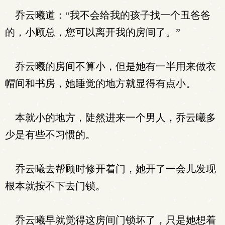
乔云曦道：“我不会给我的孩子找一个丑爸爸
的，小顾总，您可以离开我的房间了。”
乔云曦的房间不算小，但是她有一半用来做衣
帽间和书房，她睡觉的地方就显得有点小。
本就小的地方，陡然进来一个男人，乔云曦多
少是有些不习惯的。
乔云曦去帮顾时修开着门，她开了一会儿发现
根本就按不下去门锁。
乔云曦早就觉得这房间门锁坏了，只是她想着