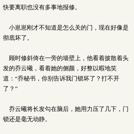
快要离职也没有多事地报修。
小崽崽刚才不知道是怎么关的门，现在好像是
彻底坏了。
顾时修斜倚在一旁的墙壁上，他看着披散着头
发的乔云曦，看着她的侧颜，好整以暇地笑
道：“乔秘书，你别告诉我门锁坏了？打不开
了？”
乔云曦将长发勾在脑后，她用力压了几下，门
锁还是毫无动静。