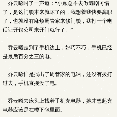
乔云曦呵了一声道：“小顾总不去做编剧可惜
了，是这门锁本来就坏了的，我想着我快要离职
了，也就没有麻烦周管家来修门锁，我打一个电
话让开锁公司来开门就行了。”
乔云曦走到了手机边上，好巧不巧，手机已经
是最后百分之三的电。
乔云曦忙是找出了周管家的电话，还没有拨打
过去，手机直接没了电。
乔云曦去床头上找着手机充电器，她才想起充
电器应该是在楼下包里面。