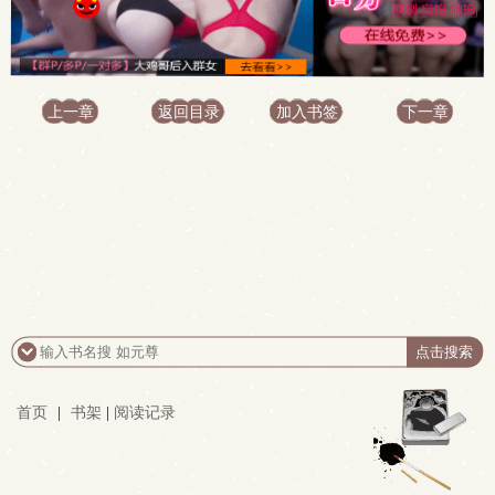
上一章
返回目录
加入书签
下一章
首页
|
书架
|
阅读记录