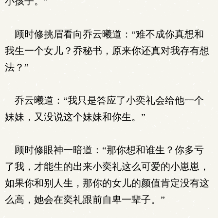
小孩子。”
顾时修挑眉看向乔云曦道：“难不成你真想和
我生一个女儿？乔秘书，原来你还真对我存有想
法？”
乔云曦道：“我只是答应了小奕礼会给他一个
妹妹，又没说这个妹妹和你生。”
顾时修眼神一暗道：“那你想和谁生？你多亏
了我，才能生的出来小奕礼这么可爱的小崽崽，
如果你和别人生，那你的女儿的颜值肯定没有这
么高，她会在奕礼跟前自卑一辈子。”