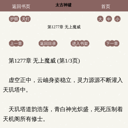
太古神墟
返回书页
首页
护眼
关灯
大
中
小
第1277章 无上魔威
上一章
返回目录
进入书架
下一章
第1277章 无上魔威 (第1/3页)
虚空正中，云岫身姿稳立，灵力源源不断灌入
天玑塔中。
天玑塔道韵浩荡，青白神光炽盛，死死压制着
天机阁所有修士。