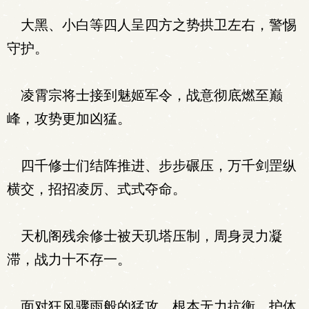
大黑、小白等四人呈四方之势拱卫左右，警惕
守护。
凌霄宗将士接到魅姬军令，战意彻底燃至巅
峰，攻势更加凶猛。
四千修士们结阵推进、步步碾压，万千剑罡纵
横交，招招凌厉、式式夺命。
天机阁残余修士被天玑塔压制，周身灵力凝
滞，战力十不存一。
面对狂风骤雨般的猛攻，根本无力抗衡，护体