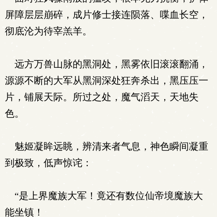
屏障层层崩碎，成片修士接连陨落、喋血长空，
彻底沦为待宰羔羊。
远方万兽山脉的黑洞处，黑雾依旧滚滚翻涌，
源源不断的大军从黑洞深处狂奔杀出，黑压压一
片，铺展天际。所过之处，魔气滔天，天地失
色。
魅姬凝眸远眺，辨清来者气息，神色瞬间凝重
到极致，低声惊诧：
“是上界魔族大军！竟还有数位仙帝境魔族大
能坐镇！