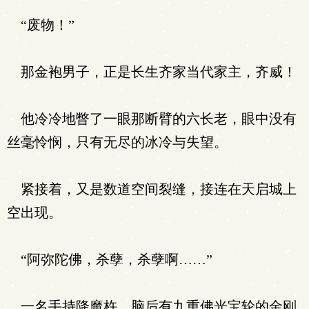
“废物！”
那金袍男子，正是长生齐家当代家主，齐威！
他冷冷地瞥了一眼那断臂的六长老，眼中没有
丝毫怜悯，只有无尽的冰冷与失望。
紧接着，又是数道空间裂缝，接连在天启城上
空出现。
“阿弥陀佛，杀孽，杀孽啊……”
一名手持降魔杵，脑后有九重佛光宝轮的金刚