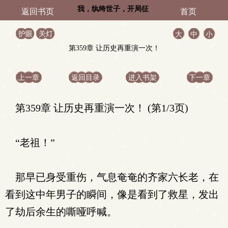
我，纨绔世子，开局征
返回书页
首页
服太子妃！
护眼
关灯
大
中
小
第359章 让历史再重演一次！
上一章
返回目录
进入书架
下一章
第359章 让历史再重演一次！ (第1/3页)
“老祖！”
那早已身受重伤，气息奄奄的齐家六长老，在
看到这中年男子的瞬间，像是看到了救星，发出
了劫后余生的嘶哑呼喊。