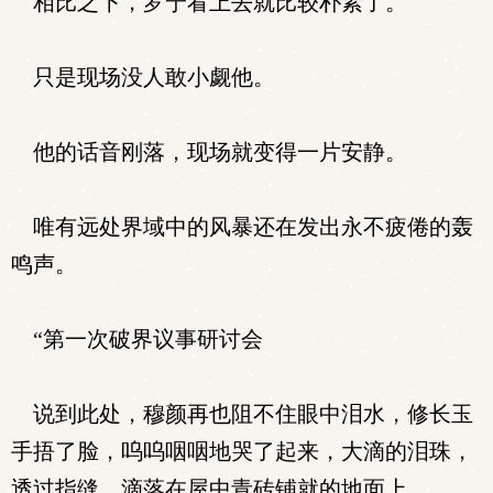
相比之下，罗宁看上去就比较朴素了。
只是现场没人敢小觑他。
他的话音刚落，现场就变得一片安静。
唯有远处界域中的风暴还在发出永不疲倦的轰
鸣声。
“第一次破界议事研讨会
说到此处，穆颜再也阻不住眼中泪水，修长玉
手捂了脸，呜呜咽咽地哭了起来，大滴的泪珠，
透过指缝，滴落在屋中青砖铺就的地面上。