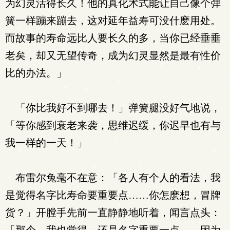
为幻灵活得长久！他的真化术式能让自己像个弹
簧一样蹦来蹦去，这对延年益寿可没什麽用处。
而故事的寿命远比人要长久的多，当你已经垂垂
老矣，却又无望传奇，成为幻灵显然是最有性价
比的办法。」
「你比我好不到哪去！」弹簧腿没好气地说，
「等你感到衰老来袭，思维迟缓，你迟早也有与
我一样的一天！」
布雷尔兔毫不在意：「各人有个人的看法，我
是觉得名字比寿命要重要点……你怎麽想，冒牌
货？」开膛手先前一直静静地听着，闻言点头：