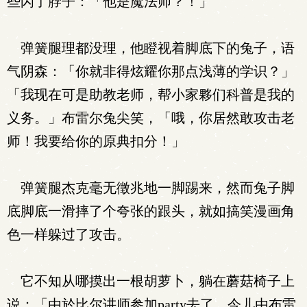
些闪了脖子：「他是魔法师？！」
弹簧腿理都没理，他瞪视着脚底下的兔子，语
气阴森：「你就非得炫耀你那点浅薄的学识？」
「我现在可是助教老师，帮小家夥们科普是我的
义务。」布雷尔兔尖笑，「哦，你居然敢攻击老
师！我要给你的原典扣分！」
弹簧腿杰克毫无徵兆地一脚踢来，然而兔子脚
底脚底一滑摔了个夸张的跟头，就如搞笑漫画角
色一样躲过了攻击。
它不知从哪摸出一根胡萝卜，躺在蘑菇椅子上
说：「由於比尔讲师参加party去了，今儿由布雷