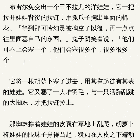
布雷尔兔变出一个丑不拉几的洋娃娃，它一把
拉开娃娃背後的拉链，用兔爪子掏出里面的棉
花。「等到那可怜幻灵被掏空了以後，再一点点
往里面塞自己的东西。」兔子阴笑着说，「他们
可不止会塞一个，他们会塞很多个，很多很多
个……」
它将一根胡萝卜塞了进去，用其撑起徒有其表
的娃娃。它又塞了一大堆羽毛，与一只活蹦乱跳
的大蜘蛛，才把拉链拉上。
那蜘蛛撑着娃娃的皮囊在草地上乱爬，胡萝卜
将娃娃的眼珠子撑得凸起，犹如在人皮之下蠕动