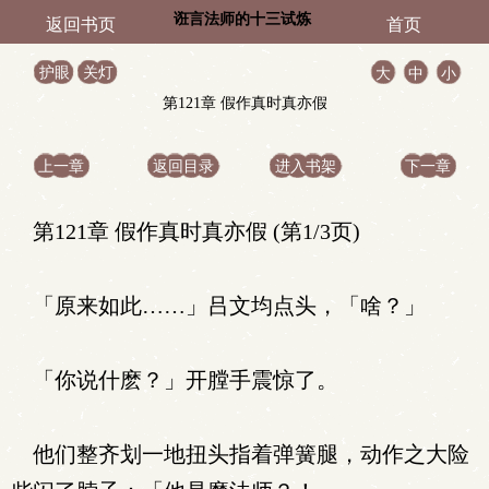
诳言法师的十三试炼
返回书页
首页
护眼
关灯
大
中
小
第121章 假作真时真亦假
上一章
返回目录
进入书架
下一章
第121章 假作真时真亦假 (第1/3页)
「原来如此……」吕文均点头，「啥？」
「你说什麽？」开膛手震惊了。
他们整齐划一地扭头指着弹簧腿，动作之大险