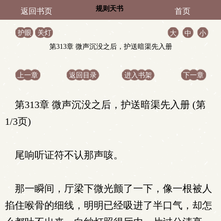
规则天书
返回书页
首页
护眼
关灯
大
中
小
第313章 微声沉没之后，护送暗渠先入册
上一章
返回目录
进入书架
下一章
第313章 微声沉没之后，护送暗渠先入册 (第
1/3页)
尾响听证符不认那声咳。
那一瞬间，厅梁下微光颤了一下，像一根被人
掐住喉骨的细线，明明已经吸进了半口气，却怎