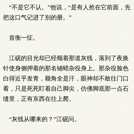
“不是它不认。”他说，“是有人抢在它前面，先
把这口气记进了别的册。”
首衡一怔。
江砚的目光却已经顺着那道灰线，落到了夜换
针使身侧押着的那名铺蜡杂役身上。那杂役脸色
白得近乎发青，额角全是汗，眼神却不敢往门口
看，只是死死盯着自己脚尖，仿佛脚底那一点石
缝里，正有东西在往上爬。
“灰线从哪来的？”江砚问。