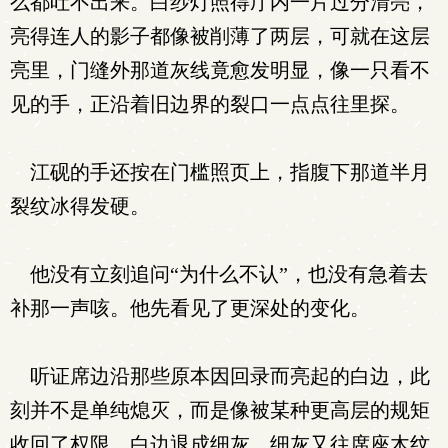
么都吐不出来。白纱灯照得厅内一片过分清亮，
亮得连人的影子都像被削薄了两层，可就在这层
亮里，门缝外那道灰线竟愈发明显，像一只看不
见的手，正沿着旧边界的裂口一点点往里探。
江砚的手还按在门槛照页上，指腹下那道半月
裂纹冰得发硬。
他没有立刻追问“为什么不认”，也没有急着去
补那一声咳。他先看见了更深处的变化。
听证席边沿那些原本因回录而亮起的白边，此
刻并不是单纯熄灭，而是像被某种更高层的规矩
收回了权限，白边退成细灰，细灰又往席座木纹