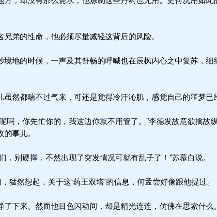
方，却没有那么需求，他炼制这些丹药也无用。更何况用如此
兄弟的性命，他必须尽量减轻这背后的风险。
境地的时候，一声及其舒畅的呼喊也在辰枫内心之中复苏，细
虽然都喘不过气来，可还是觉得冷汗沁肌，感觉自己的噩梦已
呢吗，你先忙你的，我这边你就不用管了。”李德发故意欲擒故
收的事儿。
们，别硬撑，不然出现了突发情况可就有乱子了！”苏慕白说。
，猛然想起，关于这‘药王双塔’的信息，何孟尝好像跟他提过。
了下来。然而他目色闪动间，却是精光连连，仿佛在思索什么