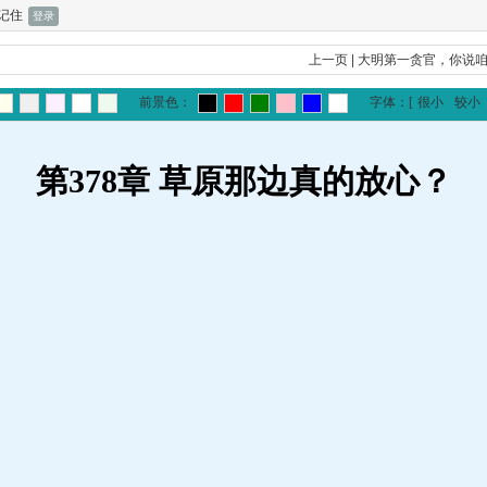
记住
上一页
|
大明第一贪官，你说
前景色：
字体：
[
很小
较小
第378章 草原那边真的放心？