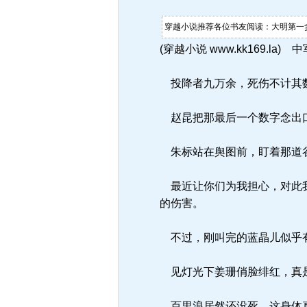
穿越小说推荐各位书友阅读：大明第一贪
(穿越小说 www.kk169.l
投降者九万余，死伤不计其数
赵昆把那最后一个数字念出口
朱标站在舆图前，盯着那道
最近让你们为我担心，对此我
的伤害。
不过，刚叫完的蓝晶儿似乎有
见灯光下姜珊俏脸绯红，真是
百里浪居然还没死，这身体真