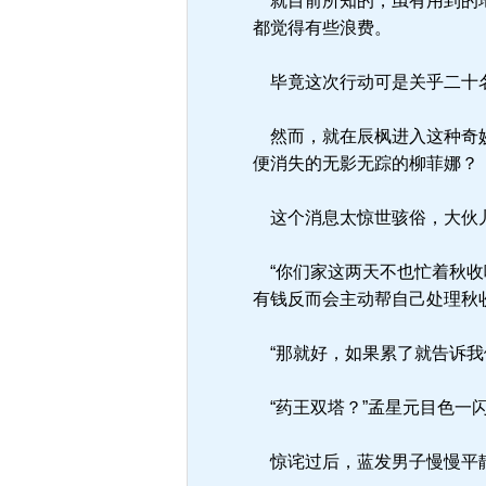
就目前所知的，虽有用到的地
都觉得有些浪费。
毕竟这次行动可是关乎二十名
然而，就在辰枫进入这种奇妙
便消失的无影无踪的柳菲娜？
这个消息太惊世骇俗，大伙儿
“你们家这两天不也忙着秋收
有钱反而会主动帮自己处理秋
“那就好，如果累了就告诉我
“药王双塔？”孟星元目色一闪
惊诧过后，蓝发男子慢慢平静