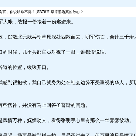
官，你说咱杀不得？ 第378章 草原那边真的放心？
a) 中军大帐，战报一份接着一份递进来。
，逃散北元残兵朝草原深处四散而去，明军伤亡，合计三千余
的时候，几个兵部官员对视了一眼，谁都没说话。
谷道的位置，缓缓开口。
感到很抱歉，我自己就身为处在社会边缘不受重视的华人，所
些愣神，并没有马上回答圣普斯的问题。
风情万种，妩媚动人，看得张明宇心里有那么一丝蠢蠢欲动。
是强，我要是被那样一拍，早晕死过去了，但百里浪只是喷了