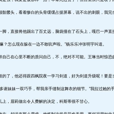
骷髅头，看着惨白的头骨缓缓占据屏幕，说不出的刺眼，我完
脚，直接将他踢出了百丈远，脑袋撞在了石头上，嘎巴一声直
嘛？怎么现在躲在一边不敢吭声啦。”杨乐乐冲张明宇叫道。
自己在心里不断的质问自己，不，绝对不可能。王琳当时惊恐
的了，他还得跟四枫院夜一学习剑道，好为剑道升级呢！要是
多谢妹妹一双巧手，帮我亲手缝制这舞衣的细节。”我拉过她的
上，眉莉做出令人费解的决定，科斯蒂很不甘心。