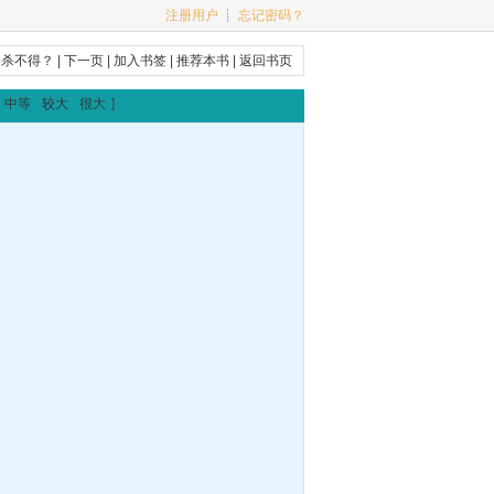
注册用户
┊
忘记密码？
咱杀不得？
|
下一页
|
加入书签
|
推荐本书
|
返回书页
中等
较大
很大
]