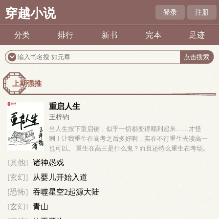
穿越小说
登录
注册
分类
排行
新书
完本
足迹
上期强推
重启人生
王梓钧
当人生按下重启键，似乎一切都变得顺利起来……才怪
咧！让我重生在高考之后多好啊，实在不行重生去读高一
也可以。 重生在高三是什么鬼？而且还特么重生在考场。
家人们，这道数学题怎么做？ 急，在线等！…………（本
[其他]
诸神愚戏
书又名《都重生谁还考试啊》、...
[玄幻]
从婴儿开始入道
[恐怖]
吞噬星空2起源大陆
[玄幻]
青山