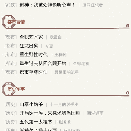
[武侠]
封神：我被众神偷听心声！
|
脑洞狂想者
真
都市言情
都
[都市]
全职艺术家
|
我最白
[都市]
狂龙出狱
|
市
今更
[都市]
重生野性时代
|
王梓钧
言
[都市]
重生过去从四合院开始
|
金蟾老祖
[都市]
都市至尊医仙
|
最耀眼的流星
情
历史军事
历
[历史]
山寨小姑爷
|
十一月的射手座
[历史]
开局诛十族，朱棣求我当国师
|
史
西湖遇雨
[历史]
五代第一太祖爷
|
贼秃秃
军
[历史]
崇祯欠了我十亿两
|
远明不渐