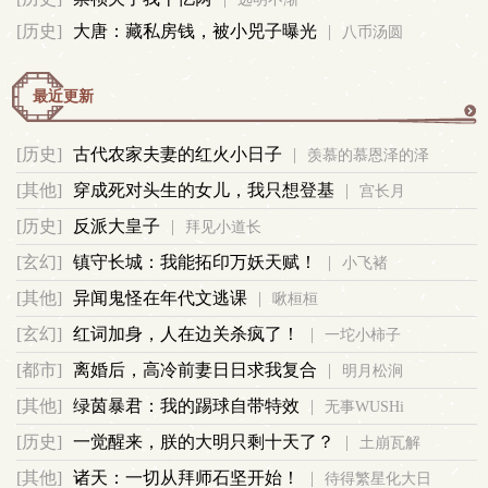
[历史]
大唐：藏私房钱，被小兕子曝光
|
八币汤圆
事
最近更新
更
[历史]
古代农家夫妻的红火小日子
|
羡慕的慕恩泽的泽
多
[其他]
穿成死对头生的女儿，我只想登基
|
宫长月
[历史]
反派大皇子
|
拜见小道长
[玄幻]
镇守长城：我能拓印万妖天赋！
|
小飞褚
[其他]
异闻鬼怪在年代文逃课
|
啾桓桓
[玄幻]
红词加身，人在边关杀疯了！
|
一坨小柿子
[都市]
离婚后，高冷前妻日日求我复合
|
明月松涧
[其他]
绿茵暴君：我的踢球自带特效
|
无事WUSHi
[历史]
一觉醒来，朕的大明只剩十天了？
|
土崩瓦解
[其他]
诸天：一切从拜师石坚开始！
|
待得繁星化大日