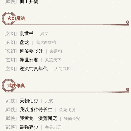
[武侠]
仙工开物
玄幻魔法
玄
[玄幻]
乱世书
|
姬叉
[玄幻]
盘龙
|
幻
我吃西红柿
[玄幻]
道爷要飞升
|
裴屠狗
魔
[玄幻]
异世邪君
|
风凌天下
[玄幻]
逆流纯真年代
|
人间武库
法
武侠修真
武
[武侠]
天朝仙吏
|
六戏
[武侠]
我以道种铸长生
|
侠
鱼龙飞度
[武侠]
我黄龙，洪荒团宠
|
登仙长安
修
[武侠]
最强弃少
|
鹅是老五