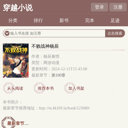
穿越小说
登录
注册
分类
排行
新书
完本
足迹
不败战神杨辰
作者：杨辰秦惜
类型：网游动漫
更新时间：2024-12-11T15:43:00
最新章节：
第100章
从头阅读
推荐本书
加入书架
本书简介：
最新章节推荐地址：
http://m.kk169.la/book/123680/
最新章节预览 更新时间：2024-12-11T15:43:00