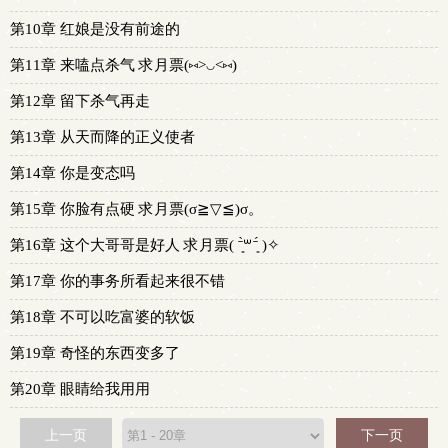
第10章 红娘是没有前途的
第11章 来嗑点杀气 求月票(⑅˃◡˂⑅)
第12章 留下杀气再走
第13章 从天而降的正义使者
第14章 你是变态吗
第15章 你脸有点硬 求月票(σ≧︎▽︎≦︎)σ。
第16章 这个大哥哥是好人 求月票( ˉ͈̀꒳ˉ͈́ )✧
第17章 你的事务所看起来很不错
第18章 不可以吃富婆的软饭
第19章 奇怪的东西变多了
第20章 眼睛给我用用
上一页
下一页