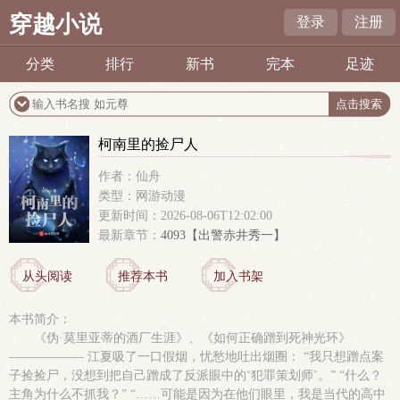
穿越小说
登录
注册
分类
排行
新书
完本
足迹
柯南里的捡尸人
作者：仙舟
类型：网游动漫
更新时间：2026-08-06T12:02:00
最新章节：
4093【出警赤井秀一】
从头阅读
推荐本书
加入书架
本书简介：
《伪·莫里亚蒂的酒厂生涯》、《如何正确蹭到死神光环》
—————— 江夏吸了一口假烟，忧愁地吐出烟圈： “我只想蹭点案
子捡捡尸，没想到把自己蹭成了反派眼中的‘犯罪策划师’。” “什么？
主角为什么不抓我？” “……可能是因为在他们眼里，我是当代的高中