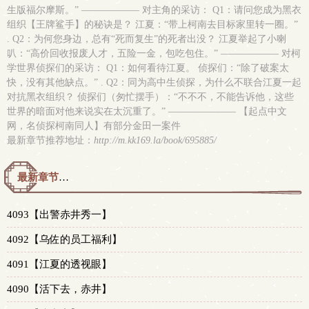
生版福尔摩斯。” —————— 对主角的采访： Q1：请问您成为黑衣
组织【王牌鲨手】的秘诀是？ 江夏：“带上柯南去目标家里转一圈。”
. Q2：为何您身边，总有“死而复生”的死者出没？ 江夏举起了小喇
叭：“高价回收报废人才，五险一金，包吃包住。” —————— 对柯
学世界侦探们的采访： Q1：如何看待江夏。 侦探们：“除了破案太
快，没有其他缺点。” . Q2：同为高中生侦探，为什么不联合江夏一起
对抗黑衣组织？ 侦探们（匆忙摆手）：“不不不，不能告诉他，这些
世界的暗面对他来说实在太沉重了。” ——————— 【起点中文
网，名侦探柯南同人】有部分金田一案件
最新章节推荐地址：
http://m.kk169.la/book/695885/
最新章节预览 更新时间：2026-08-06T12:02:00
4093【出警赤井秀一】
4092【乌佐的员工福利】
4091【江夏的透视眼】
4090【活下去，赤井】