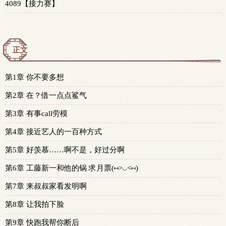
4089【接力赛】
正文
第1章 你不要多想
第2章 在？借一点点鲨气
第3章 有事call劳模
第4章 接近艺人的一百种方式
第5章 好羡慕……啊不是，好过分啊
第6章 工藤新一和他的锅 求月票(⑅˃◡˂⑅)
第7章 来叔叔家看发明啊
第8章 让我拍下脸
第9章 快跑我帮你断后