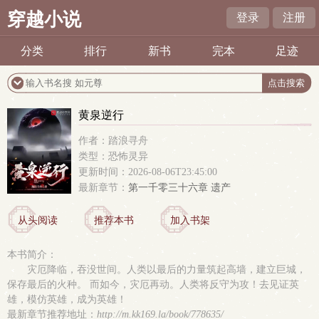
穿越小说
登录
注册
分类
排行
新书
完本
足迹
黄泉逆行
作者：踏浪寻舟
类型：恐怖灵异
更新时间：2026-08-06T23:45:00
最新章节：
第一千零三十六章 遗产
从头阅读
推荐本书
加入书架
本书简介：
灾厄降临，吞没世间。人类以最后的力量筑起高墙，建立巨城，
保存最后的火种。 而如今，灾厄再动。人类将反守为攻！去见证英
雄，模仿英雄，成为英雄！
最新章节推荐地址：
http://m.kk169.la/book/778635/