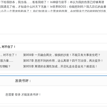
一下给我秒杀，我当场……爸爸我错了！ \n神级弓箭手：本以为我的伤害已经够离谱
我遇见了他，才知道什么叫天下无敌！ \n世界BOSS：你能想到吗？我几百亿的血量
小子一个普攻给秒杀了！ 你们知道这一个普攻的伤害，会对我这个250岁的BOSS造
理伤害吗？ 呜呜呜~\n本书又名：《虚拟杀戮》
，对不住了！
兄，对不住了！
第959章 一天融合两次，狼狈的沙发！不能又有大事发生吧？
......
第957章 意想不到的作用，这么离谱？四千万法强，再次提升！
属性增幅？
第955章 离谱的全属性加成，开启礼盒全是金光？难道说！
发表书评：
您需要
登录
才能发表书评！