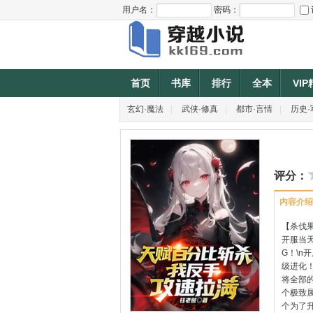
用户名：
密码：
首页
书库
排行
全本
VI
玄幻·魔法
|
武侠·修真
|
都市·言情
|
历史·
评分：
内容介绍
【杀伐果
开服当天
G！\n
级进化！
将全部的
个极致属
个为了升