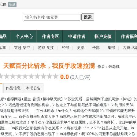
记住
P精品
个人中心
作者专区
申请作者
帐户充值
作者福
军事
|
穿越·架空
|
游戏·竞技
|
经部
|
史部
|
子部
|
集部
|
古典·名
天赋百分比斩杀，我反手攻速拉满
作者：
钰老贼
0.0
(0人已评)
作品信息
本书公告
断+虚拟网游+重生+甜宠+超神级天赋】\n苏念死后，居然回到了虚拟网游《神域》
？ \n既然遗憾还有挽回的机会，\n他走上了与前世截然不同的道路！ \n利用惊天BU
开局觉醒超神级天赋——百分比斩杀！\n什么？ 你说这个天赋弱？\n可倘若它能无限升
\n直至……百分百概率斩杀敌人呢？ \n就在玩家们还在追求均衡加点时。\n苏念早已
属性点梭哈攻速！ \n什么？你说我追求单个极致属性，走不长？\n拜托，你口中的单
性……\n跟我六边形极致有什么关系？ \n所有玩家：“？？？”\n就是从这天开始。\n
级天赋，\n不折手段的恶魔出现了！ \n神级牧师：我100%的闪避率你能秒杀我？你