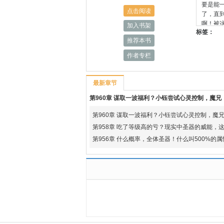
要是能
点击阅读
了，直到
啊！被这
加入书架
标签：
成多大心
推荐本书
作者专栏
最新章节
第960章 谋取一波福利？小钰尝试心灵控制，魔兄
第960章 谋取一波福利？小钰尝试心灵控制，魔
第958章 吃了等级高的亏？现实中圣器的威能，这股力量
第956章 什么概率，全体圣器！什么叫500%的