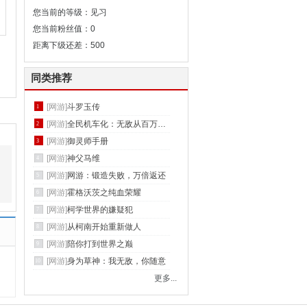
您当前的等级：见习
您当前粉丝值：0
距离下级还差：500
同类推荐
[网游]
斗罗玉传
1
[网游]
全民机车化：无敌从百万增幅开始
2
[网游]
御灵师手册
3
[网游]
神父马维
4
[网游]
网游：锻造失败，万倍返还
5
[网游]
霍格沃茨之纯血荣耀
6
[网游]
柯学世界的嫌疑犯
7
[网游]
从柯南开始重新做人
8
[网游]
陪你打到世界之巅
9
[网游]
身为草神：我无敌，你随意
10
更多...