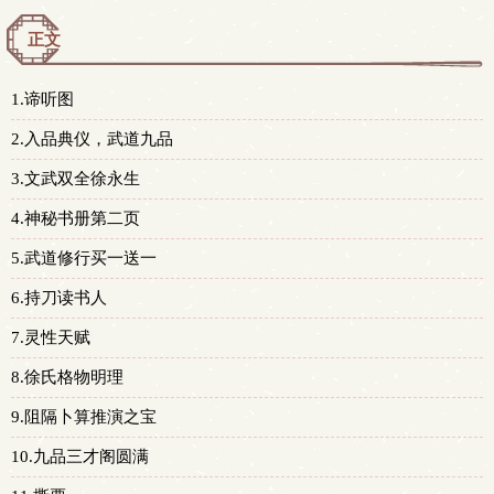
正文
1.谛听图
2.入品典仪，武道九品
3.文武双全徐永生
4.神秘书册第二页
5.武道修行买一送一
6.持刀读书人
7.灵性天赋
8.徐氏格物明理
9.阻隔卜算推演之宝
10.九品三才阁圆满