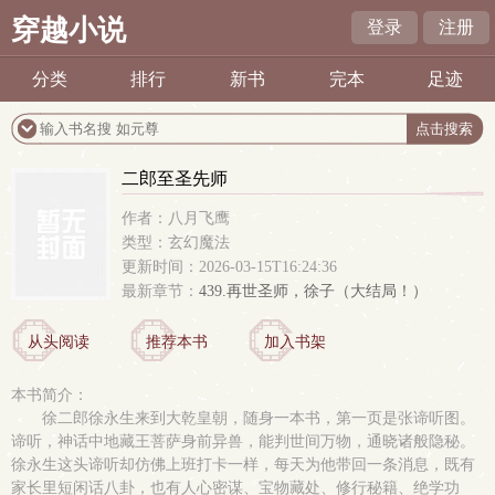
穿越小说
登录
注册
分类
排行
新书
完本
足迹
二郎至圣先师
作者：八月飞鹰
类型：玄幻魔法
更新时间：2026-03-15T16:24:36
最新章节：
439.再世圣师，徐子（大结局！）
从头阅读
推荐本书
加入书架
本书简介：
徐二郎徐永生来到大乾皇朝，随身一本书，第一页是张谛听图。
谛听，神话中地藏王菩萨身前异兽，能判世间万物，通晓诸般隐秘。
徐永生这头谛听却仿佛上班打卡一样，每天为他带回一条消息，既有
家长里短闲话八卦，也有人心密谋、宝物藏处、修行秘籍、绝学功