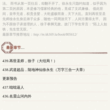
法。 而书从第一页往后，却翻不开了。徐永生只隐约知道，似乎因为
第二页的原因，本是修习儒家经典的他，竟成了文武兼修。 值此世
间，皇帝无道，权贵贪婪，大乾盛极而衰，天下大乱。直到再世至圣
先师徐永生身后弟子众多，随他一同周游天下，人间方重得太平。 因
为不跟徐子讲道理的人，徐子拳脚无敌。故门下学生常言：“陌上人如
铁，先生世无双。”
最新章节推荐地址：
http://m.kk169.la/book/805612/
最新章节预览 更新时间：2026-03-15T16:24:36
439.再世圣师，徐子（大结局！）
438.武道超品，陆地神仙徐永生（万字三合一大章）
更新预告
437.咄咄逼人
436.名震山河内外