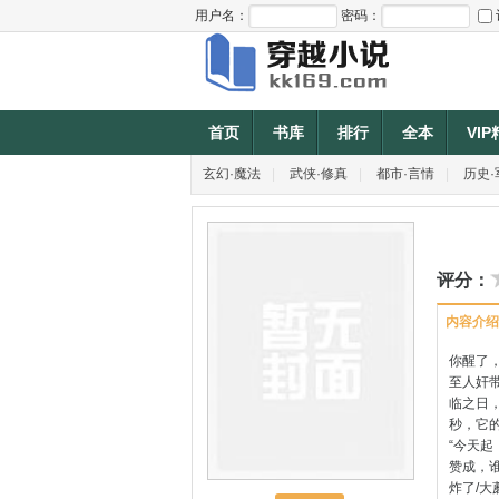
用户名：
密码：
首页
书库
排行
全本
VI
玄幻·魔法
|
武侠·修真
|
都市·言情
|
历史·
评分：
内容介绍
你醒了
至人奸
临之日
秒，它
“今天起
赞成，谁
炸了/