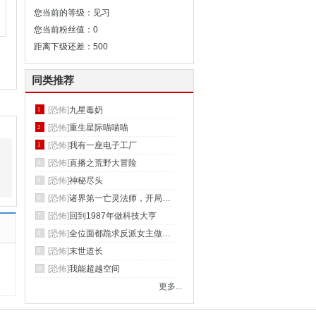
您当前的等级：见习
您当前粉丝值：0
距离下级还差：500
同类推荐
[恐怖]
九星毒奶
1
[恐怖]
重生星际喵喵喵
2
[恐怖]
我有一座电子工厂
3
[恐怖]
直播之荒野大冒险
4
[恐怖]
神秘尽头
5
[恐怖]
诸界第一亡灵法师，开局守尸班花
6
[恐怖]
回到1987年做科技大亨
7
[恐怖]
全位面都跪求反派女主做个人
8
[恐怖]
末世道长
9
[恐怖]
我能超越空间
10
更多...