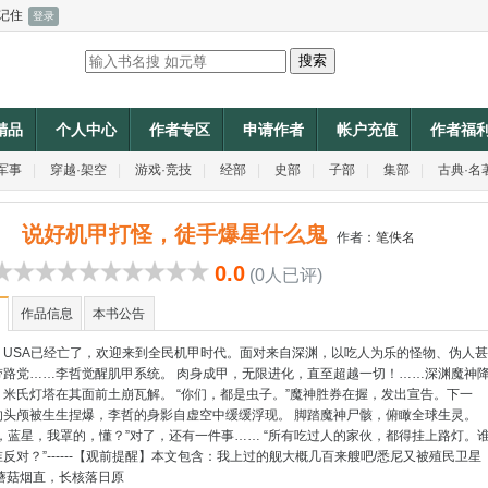
记住
P精品
个人中心
作者专区
申请作者
帐户充值
作者福
军事
|
穿越·架空
|
游戏·竞技
|
经部
|
史部
|
子部
|
集部
|
古典·名
说好机甲打怪，徒手爆星什么鬼
作者：
笔佚名
0.0
(0人已评)
作品信息
本书公告
，USA已经亡了，欢迎来到全民机甲时代。面对来自深渊，以吃人为乐的怪物、伪人甚
带路党……李哲觉醒肌甲系统。 肉身成甲，无限进化，直至超越一切！……深渊魔神
，米氏灯塔在其面前土崩瓦解。 “你们，都是虫子。”魔神胜券在握，发出宣告。下一
的头颅被生生捏爆，李哲的身影自虚空中缓缓浮现。 脚踏魔神尸骸，俯瞰全球生灵。
，蓝星，我罩的，懂？”对了，还有一件事…… “所有吃过人的家伙，都得挂上路灯。
反对？”------【观前提醒】本文包含：我上过的舰大概几百来艘吧/悉尼又被殖民卫星
大蘑菇烟直，长核落日原