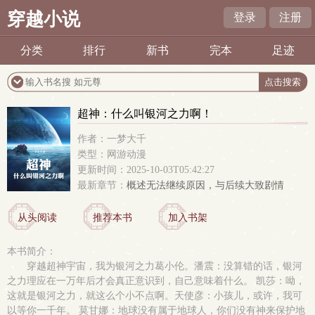
穿越小说
登录
注册
分类
排行
新书
完本
足迹
超神：什么叫银河之力啊！
作者：一梦大千
类型：网游动漫
更新时间：2025-10-03T05:42:27
最新章节：
概述无法继续原因，与后续大致剧情
从头阅读
推荐本书
加入书架
本书简介：
穿越超神宇宙，我为银河之力葛小伦。潘震：没算错的话，银河
之力理应在一万年后才会真正意识到，自己意味着什么。 凯莎：呦，
这就是银河之力，就这么个小不点啊。天使彦：小孩儿，或许，我可
以等你一千年。 莫甘娜：地球没有属于地球人，你们没有神来保护地