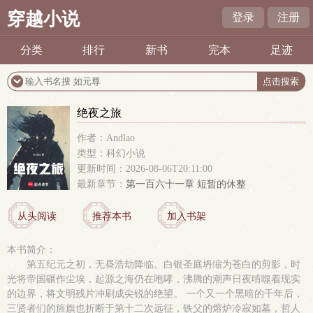
穿越小说
登录
注册
分类
排行
新书
完本
足迹
绝夜之旅
作者：Andlao
类型：科幻小说
更新时间：2026-08-06T20:11:00
最新章节：
第一百六十一章 短暂的休整
从头阅读
推荐本书
加入书架
本书简介：
第五纪元之初，无昼浩劫降临。白银圣庭坍缩为苍白的剪影，时
光将帝国碾作尘埃，起源之海仍在咆哮，沸腾的潮声日夜啃噬着现实
的边界，将文明残片冲刷成尖锐的绝望。 一个又一个黑暗的千年后，
三贤者们的旌旗也折断于第十二次远征，铁父的熔炉冷寂如墓，哲人