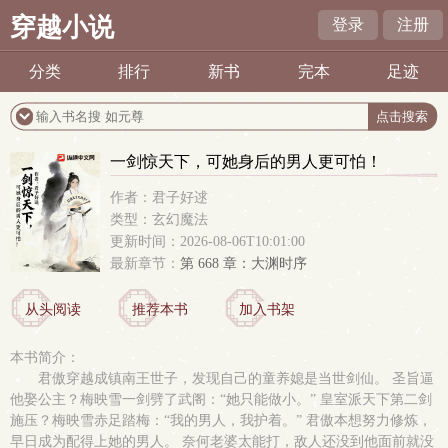
穿越小说
登录
注册
分类
排行
新书
完本
足迹
一剑惊天下，可她身后的男人更可怕！
作者：君子好逑
类型：玄幻魔法
更新时间：2026-08-06T10:01:00
最新章节：
第 668 章：大渊时序
从头阅读
推荐本书
加入书架
本书简介：
君傲穿越成镇南王世子，发现自己的童养媳是当世剑仙。 圣旨逼
他娶公主？梅映雪一剑劈了武阁：“她只能做小。” 皇室派天下第二剑
施压？梅映雪赤足踏梅：“我的男人，我护着。” 君傲本想努力修炼，
早日成为配得上她的男人。 奈何老婆太能打，敌人还没到他面前就没