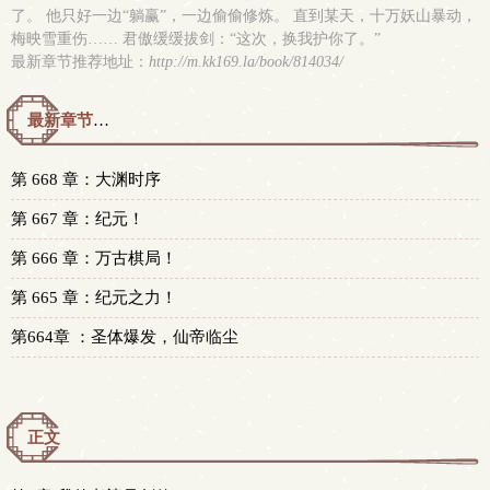
了。 他只好一边“躺赢”，一边偷偷修炼。 直到某天，十万妖山暴动，
梅映雪重伤…… 君傲缓缓拔剑：“这次，换我护你了。”
最新章节推荐地址：
http://m.kk169.la/book/814034/
最新章节预览 更新时间：2026-08-06T10:01:00
第 668 章：大渊时序
第 667 章：纪元！
第 666 章：万古棋局！
第 665 章：纪元之力！
第664章 ：圣体爆发，仙帝临尘
正文