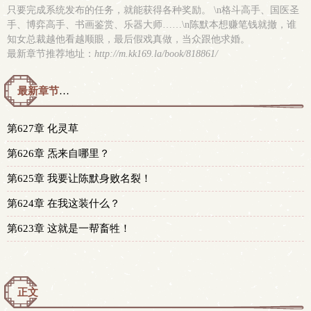
只要完成系统发布的任务，就能获得各种奖励。 \n格斗高手、国医圣
手、博弈高手、书画鉴赏、乐器大师……\n陈默本想赚笔钱就撤，谁
知女总裁越他看越顺眼，最后假戏真做，当众跟他求婚。
最新章节推荐地址：
http://m.kk169.la/book/818861/
最新章节预览 更新时间：2026-08-05T21:57:15
第627章 化灵草
第626章 炁来自哪里？
第625章 我要让陈默身败名裂！
第624章 在我这装什么？
第623章 这就是一帮畜牲！
正文