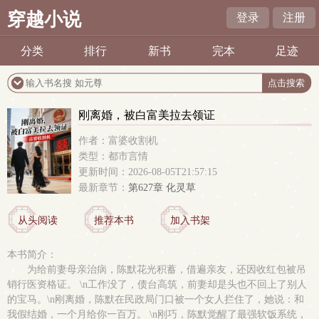
穿越小说
登录
注册
分类
排行
新书
完本
足迹
刚离婚，被白富美拉去领证
作者：富婆收割机
类型：都市言情
更新时间：2026-08-05T21:57:15
最新章节：
第627章 化灵草
从头阅读
推荐本书
加入书架
本书简介：
为给前妻母亲治病，陈默花光积蓄，借遍亲友，还因收红包被吊
销行医资格证。 \n工作没了，债台高筑，前妻却是头也不回上了别人
的宝马。\n刚离婚，陈默在民政局门口被一个女人拦住了，她说：和
我假结婚，一个月给你一百万。 \n刚巧，陈默觉醒了最强软饭系统，