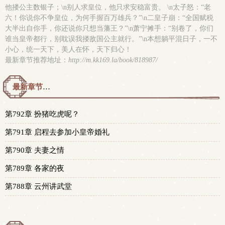
他搂公主数银子；\n别人求皇位，他只求安稳富贵。 \n太子怒：“老
六！你说你不争皇位，为何手握百万雄兵？”\n二皇子崩：“全国赋税
大半出自你手，你还说你只想当藩王？”\n萧宁摊手：“别卷了，你们
谁当皇帝都行，别耽误我搂敌国公主就行。”\n本想躺平混日子，一不
小心，统一天下，美人在怀，天下归心！
最新章节推荐地址：
http://m.kk169.la/book/818987/
最新章节预览 更新时间：2026-08-07T20:00:19
第792章 扮猪吃虎呢？
第791章 启程去参加小皇帝婚礼
第790章 夫妻之情
第789章 各家的夜
第788章 云州讲武堂