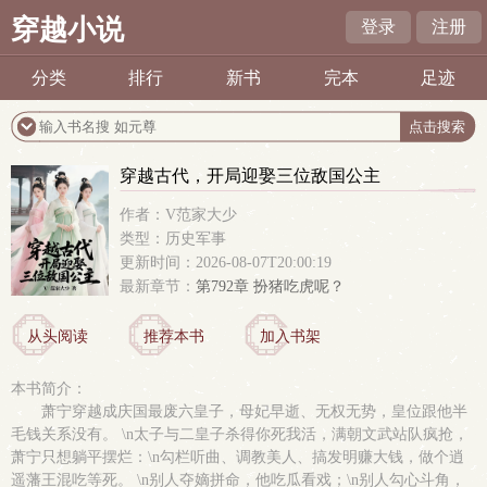
穿越小说
登录
注册
分类
排行
新书
完本
足迹
穿越古代，开局迎娶三位敌国公主
作者：V范家大少
类型：历史军事
更新时间：2026-08-07T20:00:19
最新章节：
第792章 扮猪吃虎呢？
从头阅读
推荐本书
加入书架
本书简介：
萧宁穿越成庆国最废六皇子，母妃早逝、无权无势，皇位跟他半
毛钱关系没有。 \n太子与二皇子杀得你死我活，满朝文武站队疯抢，
萧宁只想躺平摆烂：\n勾栏听曲、调教美人、搞发明赚大钱，做个逍
遥藩王混吃等死。 \n别人夺嫡拼命，他吃瓜看戏；\n别人勾心斗角，