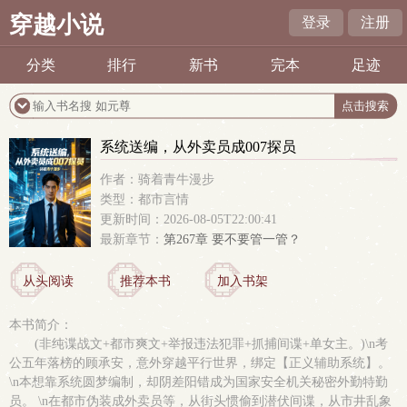
穿越小说
登录
注册
分类
排行
新书
完本
足迹
系统送编，从外卖员成007探员
作者：骑着青牛漫步
类型：都市言情
更新时间：2026-08-05T22:00:41
最新章节：
第267章 要不要管一管？
从头阅读
推荐本书
加入书架
本书简介：
(非纯谍战文+都市爽文+举报违法犯罪+抓捕间谍+单女主。)\n考
公五年落榜的顾承安，意外穿越平行世界，绑定【正义辅助系统】。
\n本想靠系统圆梦编制，却阴差阳错成为国家安全机关秘密外勤特勤
员。 \n在都市伪装成外卖员等，从街头惯偷到潜伏间谍，从市井乱象