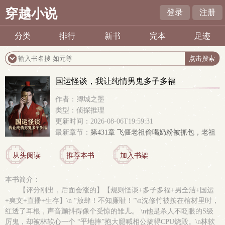
穿越小说
登录
注册
分类
排行
新书
完本
足迹
国运怪谈，我让纯情男鬼多子多福
作者：卿城之墨
类型：侦探推理
更新时间：2026-08-06T19:59:31
最新章节：
第431章 飞僵老祖偷喝奶粉被抓包，老祖
出息呢？
从头阅读
推荐本书
加入书架
本书简介：
【评分刚出，后面会涨的】【规则怪谈+多子多福+男全洁+国运
+爽文+直播+生存】\n “放肆！不知廉耻！”\n沈修竹被按在棺材里时，
红透了耳根，声音颤抖得像个受惊的雏儿。 \n他是杀人不眨眼的S级
厉鬼，却被林软心一个 “平地摔”抱大腿喊相公搞得CPU烧毁。\n林软