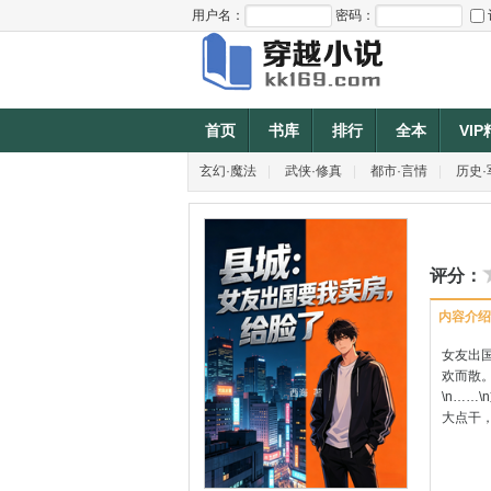
用户名：
密码：
首页
书库
排行
全本
VI
玄幻·魔法
|
武侠·修真
|
都市·言情
|
历史·
评分：
内容介绍
女友出
欢而散
\n……
大点干，