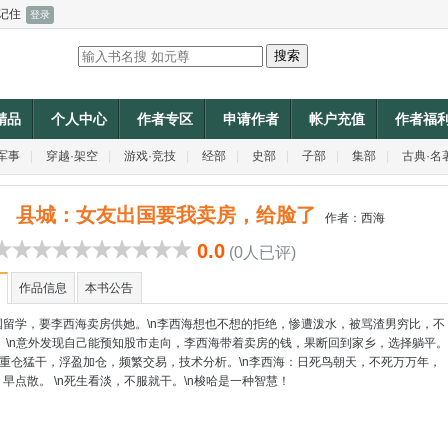
记住
P精品
个人中心
作者专区
申请作者
帐户充值
作者福
军事
|
穿越·架空
|
游戏·竞技
|
经部
|
史部
|
子部
|
集部
|
古典·名
县城：女友出国要我卖房，给脸了
作者：
西海
0.0
(0人已评)
作品信息
本书公告
国留学，要李西海卖房供她。\n李西海想也不想的拒绝，惨遭泼水，被骂渣男穷比，不
。 \n意外发现自己能预知股市走向，李西海带着卖房的钱，果断回到家乡，选择躺平。
\n重仓猛干，浮盈加仓，频繁交易，技术分析。\n李西海：日死鸟朝天，不死万万年，
早点散。 \n死生看淡，不服就干。\n梭哈是一种智慧！