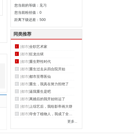
您当前的等级：见习
您当前粉丝值：0
距离下级还差：500
同类推荐
[都市]
全职艺术家
1
[都市]
狂龙出狱
2
[都市]
重生野性时代
3
[都市]
重生过去从四合院开始
4
[都市]
都市至尊医仙
5
[都市]
重生，我真在努力拒绝了
6
[都市]
逼我重生是吧
7
[都市]
离婚后的我开始转运了
8
[都市]
上综艺后，我给影帝画大饼
9
[都市]
夺舍了植物人，我成了全球首富
10
更多...