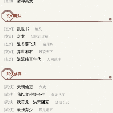
[其他]
诸神愚戏
玄幻魔法
玄
[玄幻]
乱世书
|
姬叉
[玄幻]
盘龙
|
幻
我吃西红柿
[玄幻]
道爷要飞升
|
裴屠狗
魔
[玄幻]
异世邪君
|
风凌天下
[玄幻]
逆流纯真年代
|
人间武库
法
武侠修真
武
[武侠]
天朝仙吏
|
六戏
[武侠]
我以道种铸长生
|
侠
鱼龙飞度
[武侠]
我黄龙，洪荒团宠
|
登仙长安
修
[武侠]
最强弃少
|
鹅是老五