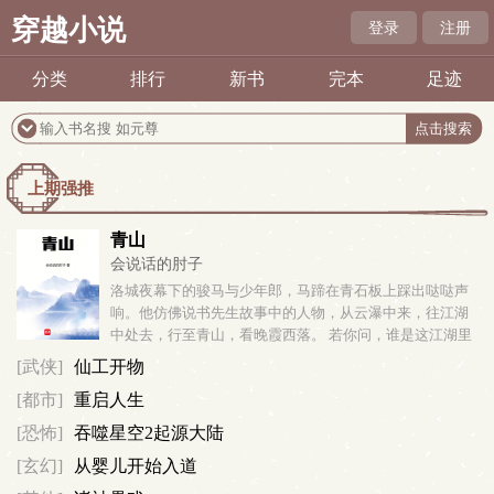
穿越小说
登录
注册
分类
排行
新书
完本
足迹
上期强推
青山
会说话的肘子
洛城夜幕下的骏马与少年郎，马蹄在青石板上踩出哒哒声
响。他仿佛说书先生故事中的人物，从云瀑中来，往江湖
中处去，行至青山，看晚霞西落。 若你问，谁是这江湖里
的不归客？他会答，清风，明月，我。……这或许是一个
[武侠]
仙工开物
漫长的故事，待我慢慢说。...
[都市]
重启人生
[恐怖]
吞噬星空2起源大陆
[玄幻]
从婴儿开始入道