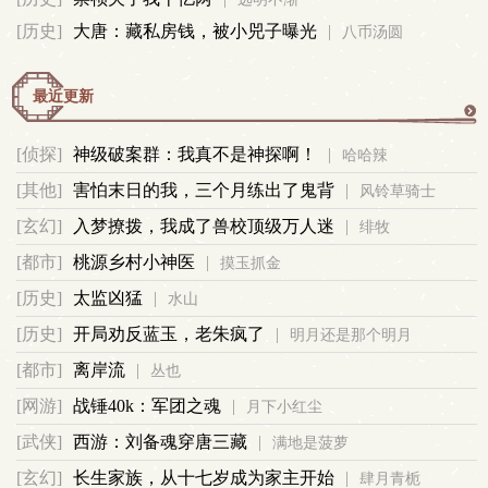
[历史]
大唐：藏私房钱，被小兕子曝光
|
八币汤圆
事
最近更新
更
[侦探]
神级破案群：我真不是神探啊！
|
哈哈辣
多
[其他]
害怕末日的我，三个月练出了鬼背
|
风铃草骑士
[玄幻]
入梦撩拨，我成了兽校顶级万人迷
|
绯牧
[都市]
桃源乡村小神医
|
摸玉抓金
[历史]
太监凶猛
|
水山
[历史]
开局劝反蓝玉，老朱疯了
|
明月还是那个明月
[都市]
离岸流
|
丛也
[网游]
战锤40k：军团之魂
|
月下小红尘
[武侠]
西游：刘备魂穿唐三藏
|
满地是菠萝
[玄幻]
长生家族，从十七岁成为家主开始
|
肆月青栀