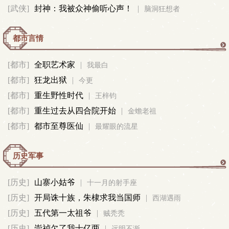
[武侠]
封神：我被众神偷听心声！
|
脑洞狂想者
真
都市言情
都
[都市]
全职艺术家
|
我最白
[都市]
狂龙出狱
|
市
今更
[都市]
重生野性时代
|
王梓钧
言
[都市]
重生过去从四合院开始
|
金蟾老祖
[都市]
都市至尊医仙
|
最耀眼的流星
情
历史军事
历
[历史]
山寨小姑爷
|
十一月的射手座
[历史]
开局诛十族，朱棣求我当国师
|
史
西湖遇雨
[历史]
五代第一太祖爷
|
贼秃秃
军
[历史]
崇祯欠了我十亿两
|
远明不渐