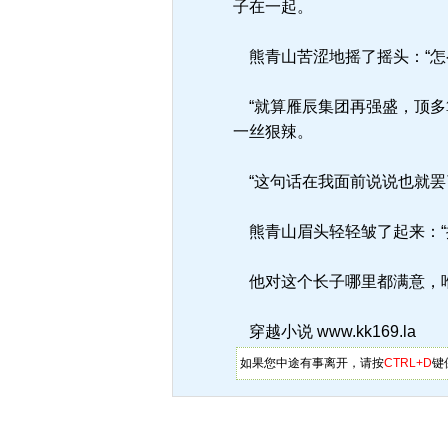
子在一起。
熊青山苦涩地摇了摇头：“怎
“就算雁辰集团再强盛，顶多
一丝狠辣。
“这句话在我面前说说也就罢
熊青山眉头轻轻皱了起来：“
他对这个长子哪里都满意，唯
穿越小说 www.kk169.la
如果您中途有事离开，请按
CTRL+D
键