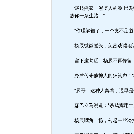
谈起熊家，熊博人的脸上满是
放你一条生路。”
“你理解错了，一个微不足道
杨辰微微摇头，忽然戏谑地说
留下这句话，杨辰不再停留
身后传来熊博人的狂笑声：“
“辰哥，这种人留着，迟早是
森巴立马说道：“杀鸡焉用牛
杨辰嘴角上扬，勾起一丝冷笑