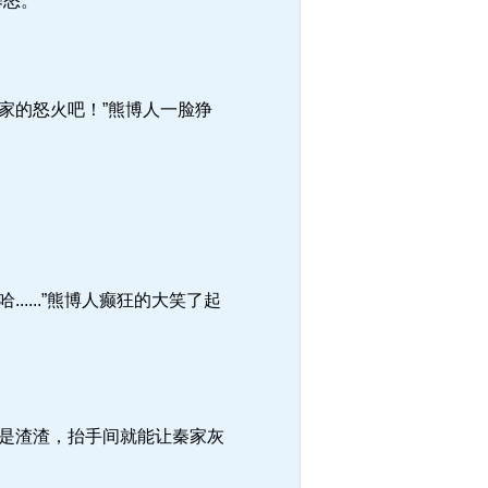
暴怒。
家的怒火吧！”熊博人一脸狰
...”熊博人癫狂的大笑了起
是渣渣，抬手间就能让秦家灰