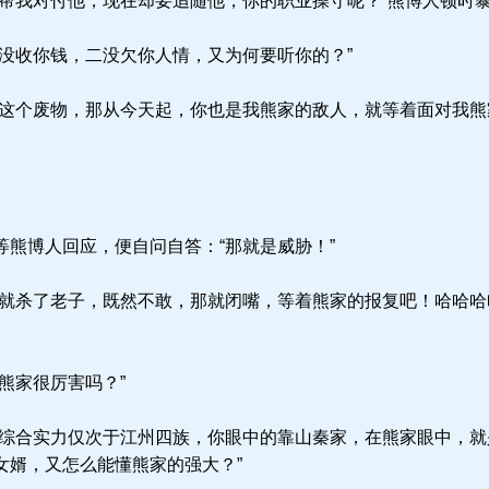
帮我对付他，现在却要追随他，你的职业操守呢？”熊博人顿时
没收你钱，二没欠你人情，又为何要听你的？”
这个废物，那从今天起，你也是我熊家的敌人，就等着面对我熊
熊博人回应，便自问自答：“那就是威胁！”
杀了老子，既然不敢，那就闭嘴，等着熊家的报复吧！哈哈哈哈...
熊家很厉害吗？”
综合实力仅次于江州四族，你眼中的靠山秦家，在熊家眼中，就
女婿，又怎么能懂熊家的强大？”