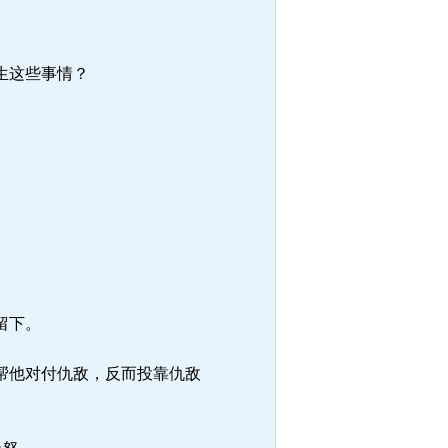
生这些事情？
留下。
帮他对付仇敌，反而投靠仇敌