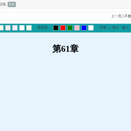
记住
上一页
|
不
前景色：
字体：
[
很小
较小
第61章