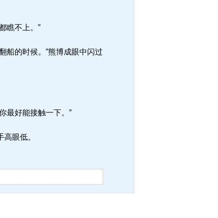
都瞧不上。”
翻船的时候。”熊博成眼中闪过
你最好能接触一下。”
手高眼低。