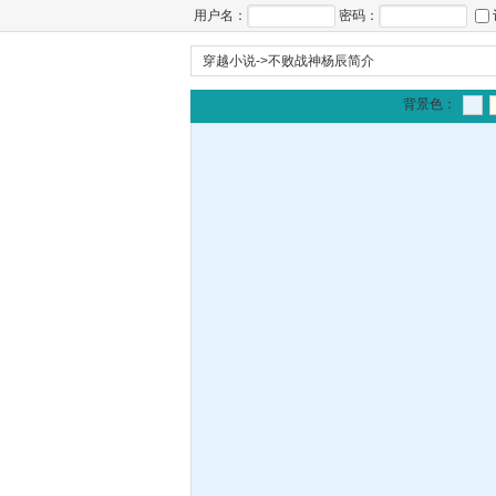
用户名：
密码：
穿越小说
->
不败战神杨辰简介
背景色：