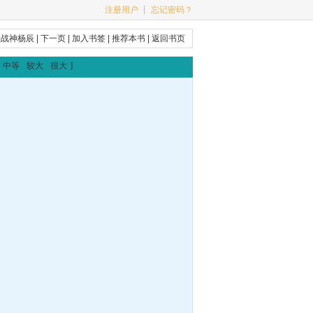
注册用户
┊
忘记密码？
败战神杨辰
|
下一页
|
加入书签
|
推荐本书
|
返回书页
中等
较大
很大
]