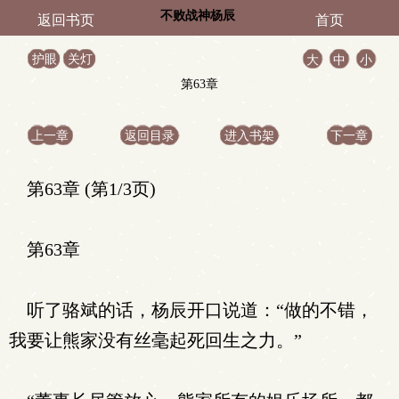
不败战神杨辰
返回书页
首页
护眼
关灯
大
中
小
第63章
上一章
返回目录
进入书架
下一章
第63章 (第1/3页)
第63章
听了骆斌的话，杨辰开口说道：“做的不错，
我要让熊家没有丝毫起死回生之力。”