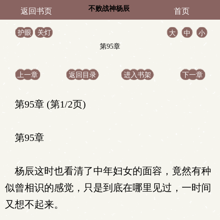
不败战神杨辰
返回书页
首页
护眼
关灯
大
中
小
第95章
上一章
返回目录
进入书架
下一章
第95章 (第1/2页)
第95章
杨辰这时也看清了中年妇女的面容，竟然有种
似曾相识的感觉，只是到底在哪里见过，一时间
又想不起来。