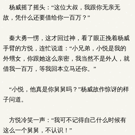
杨威摇了摇头：“这位大叔，我跟你无亲无
故，凭什么还要借给你一百万？”
秦大勇一愣，这才回过神，看了眼正挽着杨威
手臂的方悦，连忙说道：“小兄弟，小悦是我的
外甥女，你跟她这么亲密，我当然不是外人，就
借我一百万，等我回本立马还你。”
“小悦，他真是你舅舅吗？”杨威故作惊讶的样
子问道。
方悦冷笑一声：“我可不记得自己什么时候有
这么一个舅舅，不认识！”