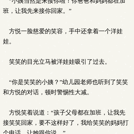
“小姨当然是来接你啦！你爸爸和妈妈都在加
班，让我先来接你回家。”
方悦一脸慈爱的笑容，手中还拿着一个洋娃
娃。
笑笑的目光立马被洋娃娃吸引了过去。
“你是笑笑的小姨？”幼儿园老师也听到了笑笑
和方悦的对话，顿时警惕性大减。
方悦笑着说道：“孩子父母都在加班，让我先
接笑笑回家，要不这样好了，我给笑笑的妈妈打
个电话，让她跟你说。”