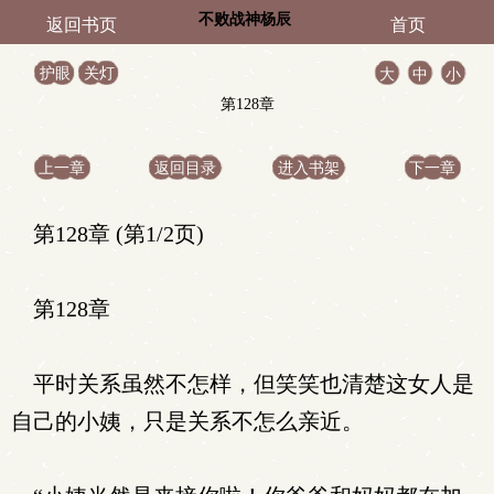
不败战神杨辰
返回书页
首页
护眼
关灯
大
中
小
第128章
上一章
返回目录
进入书架
下一章
第128章 (第1/2页)
第128章
平时关系虽然不怎样，但笑笑也清楚这女人是
自己的小姨，只是关系不怎么亲近。