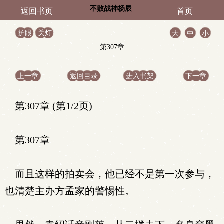
不败战神杨辰
返回书页
首页
护眼
关灯
大
中
小
第307章
上一章
返回目录
进入书架
下一章
第307章 (第1/2页)
第307章
而且这样的拍卖会，他已经不是第一次参与，
也清楚主办方孟家的警惕性。