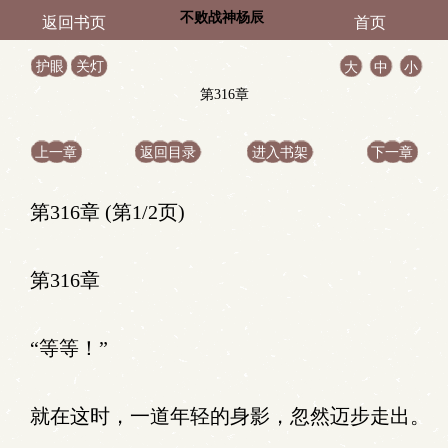
不败战神杨辰
返回书页
首页
护眼
关灯
大
中
小
第316章
上一章
返回目录
进入书架
下一章
第316章 (第1/2页)
第316章
“等等！”
就在这时，一道年轻的身影，忽然迈步走出。