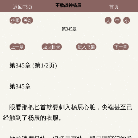
不败战神杨辰
返回书页
首页
护眼
关灯
大
中
小
第345章
上一章
返回目录
进入书架
下一章
第345章 (第1/2页)
第345章
眼看那把匕首就要刺入杨辰心脏，尖端甚至已
经触到了杨辰的衣服。