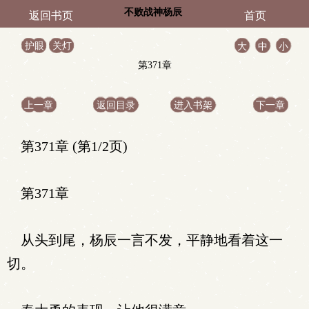
不败战神杨辰
返回书页
首页
护眼
关灯
大
中
小
第371章
上一章
返回目录
进入书架
下一章
第371章 (第1/2页)
第371章
从头到尾，杨辰一言不发，平静地看着这一
切。