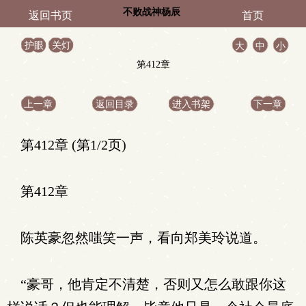
不败战神杨辰
返回书页
首页
护眼
关灯
大
中
小
第412章
上一章
返回目录
进入书架
下一章
第412章 (第1/2页)
第412章
陈英豪忽然嗤笑一声，看向郑美玲说道。
“豪哥，他肯定不清楚，否则又怎么敢跟你这