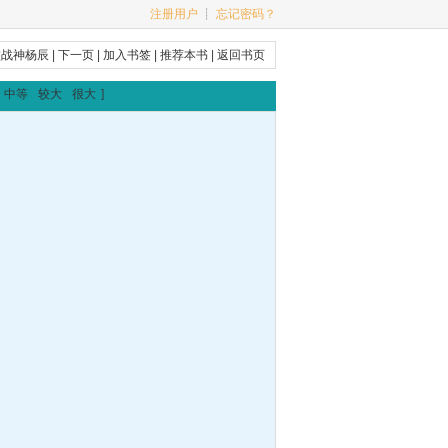
注册用户
┊
忘记密码？
败战神杨辰
|
下一页
|
加入书签
|
推荐本书
|
返回书页
中等
较大
很大
]