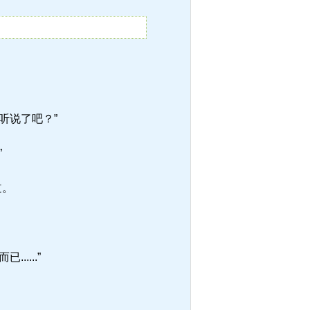
听说了吧？”
”
道。
....”