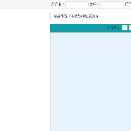
用户名：
密码：
穿越小说
->
不败战神杨辰简介
背景色：