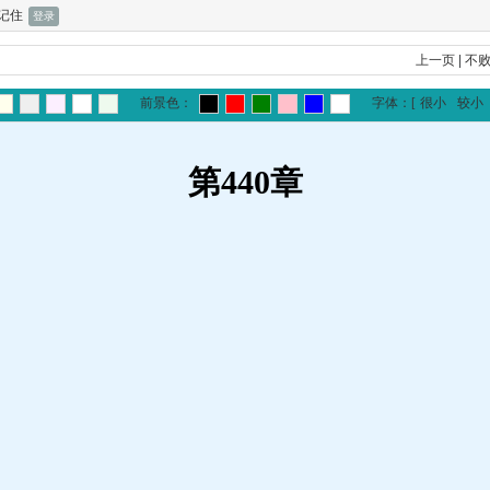
记住
上一页
|
不
前景色：
字体：
[
很小
较小
第440章