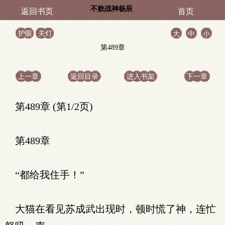
不败战神杨辰
返回书页
首页
护眼
关灯
大
中
小
第489章
上一章
返回目录
进入书架
下一章
第489章 (第1/2页)
第489章
“都给我住手！”
大猫在看见苏成武出现时，顿时慌了神，连忙