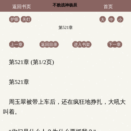
不败战神杨辰
返回书页
首页
护眼
关灯
大
中
小
第521章
上一章
返回目录
进入书架
下一章
第521章 (第1/2页)
第521章
周玉翠被带上车后，还在疯狂地挣扎，大吼大
叫着。