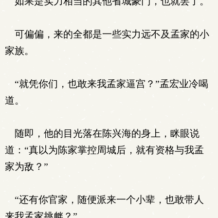
如果是实力相当的其他省城豪门，也就罢了。
可偏偏，来的全都是一些实力远不及孟家的小
家族。
“就凭你们，也敢来我孟家逼宫？”孟宏业冷喝
道。
随即，他的目光落在陈兴海的身上，眯眼说
道：“真以为陈家掌控周城后，就有资格与我孟
家为敌？”
“还有你官家，随便派来一个小辈，也敢带人
来我孟家挑衅？”