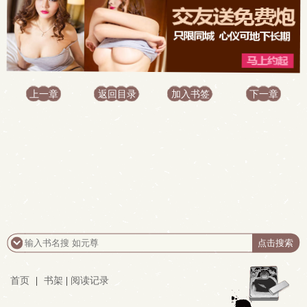
上一章
返回目录
加入书签
下一章
首页
|
书架
|
阅读记录