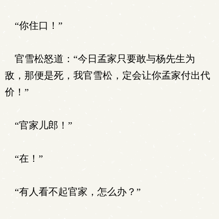
“你住口！”
官雪松怒道：“今日孟家只要敢与杨先生为
敌，那便是死，我官雪松，定会让你孟家付出代
价！”
“官家儿郎！”
“在！”
“有人看不起官家，怎么办？”