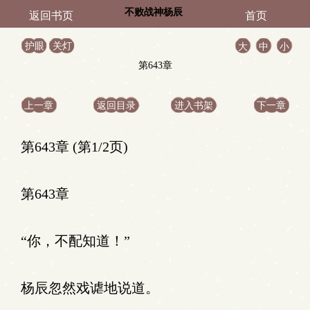
不败战神杨辰
返回书页
首页
护眼
关灯
大
中
小
第643章
上一章
返回目录
进入书架
下一章
第643章 (第1/2页)
第643章
“你，不配知道！”
杨辰忽然戏谑地说道。