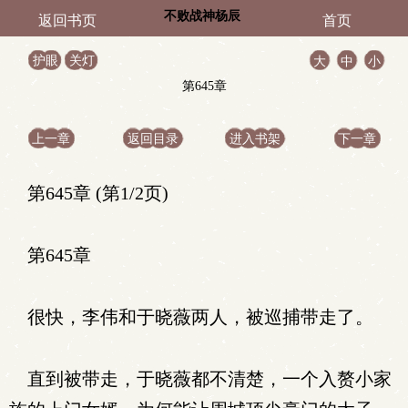
不败战神杨辰
返回书页
首页
护眼
关灯
大
中
小
第645章
上一章
返回目录
进入书架
下一章
第645章 (第1/2页)
第645章
很快，李伟和于晓薇两人，被巡捕带走了。
直到被带走，于晓薇都不清楚，一个入赘小家