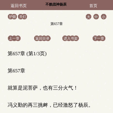
不败战神杨辰
返回书页
首页
护眼
关灯
大
中
小
第657章
上一章
返回目录
进入书架
下一章
第657章 (第1/3页)
第657章
就算是泥菩萨，也有三分火气！
冯义勤的再三挑衅，已经激怒了杨辰。